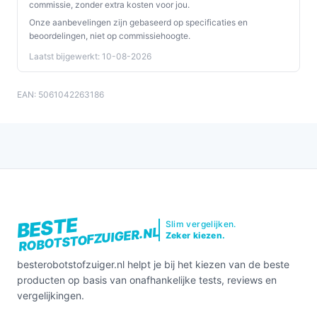
vrije tijd zonder in te boeten op hygiëne.
commissie, zonder extra kosten voor jou.
Onze aanbevelingen zijn gebaseerd op specificaties en
Ontdek alle specificaties en vergelijk prijzen op
beoordelingen, niet op commissiehoogte.
besterobotstofzuiger.nl. Kies bewust wat perfect past
Laatst bijgewerkt: 10-08-2026
bij jouw behoeften!
EAN: 5061042263186
BESTE
Slim vergelijken.
ROBOTSTOFZUIGER.NL
Zeker kiezen.
besterobotstofzuiger.nl helpt je bij het kiezen van de beste
producten op basis van onafhankelijke tests, reviews en
vergelijkingen.