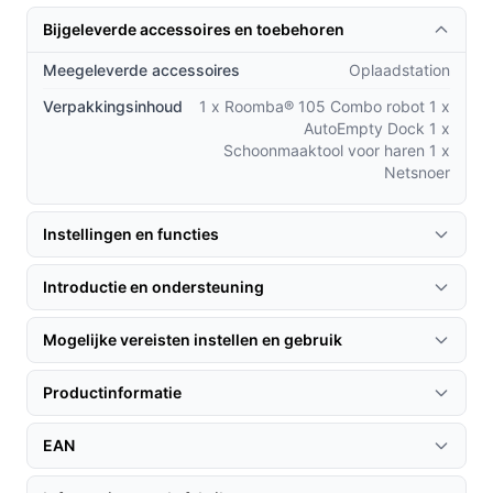
past perfect in jouw levensstijl.
Bijgeleverde accessoires en toebehoren
Praktische voordelen t.o.v. alternatieven
Meegeleverde accessoires
Oplaadstation
Wat maakt de Roomba® 105 Combo onderscheidend in
Verpakkingsinhoud
1 x Roomba® 105 Combo robot 1 x
de wereld van robotstofzuigers?
AutoEmpty Dock 1 x
Schoonmaaktool voor haren 1 x
Zelfreinigend systeem:
In tegenstelling tot veel
Netsnoer
andere modellen, zorgt het AutoEmpty Dock ervoor
dat je maandenlang geen stofzak hoeft te legen.
Instellingen en functies
Geavanceerde navigatie:
ClearView™ LiDAR-
technologie zorgt voor een nauwkeurige en
Introductie en ondersteuning
efficiënte schoonmaakroute, waardoor elk hoekje
van je huis wordt bereikt.
Mogelijke vereisten instellen en gebruik
Multi-functioneel:
Het combineren van stofzuigen
en dweilen in één apparaat biedt een complete
Productinformatie
oplossing voor vloeronderhoud, wat andere
modellen vaak missen.
EAN