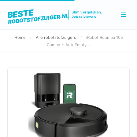
BESTE
Slim vergelijken.
ROBOTSTOFZUIGER.NL
Zeker kiezen.
Home
/
Alle robotstofzuigers
/
iRobot Roomba 105
Combo + AutoEmpty...