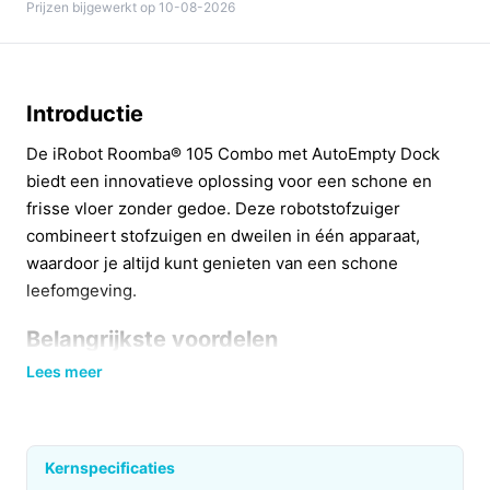
Prijzen bijgewerkt op 10-08-2026
Introductie
De iRobot Roomba® 105 Combo met AutoEmpty Dock
biedt een innovatieve oplossing voor een schone en
frisse vloer zonder gedoe. Deze robotstofzuiger
combineert stofzuigen en dweilen in één apparaat,
waardoor je altijd kunt genieten van een schone
leefomgeving.
Belangrijkste voordelen
Lees meer
Met de Roomba® 105 Combo profiteer je van diverse
praktische voordelen die je dagelijkse
schoonmaakroutine aanzienlijk vereenvoudigen.
Kernspecificaties
Efficiënte schoonmaak:
Dankzij de krachtige