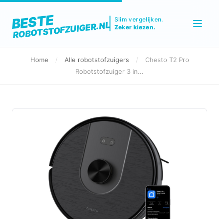
BESTE
Slim vergelijken.
ROBOTSTOFZUIGER.NL
Zeker kiezen.
Home
/
Alle robotstofzuigers
/
Chesto T2 Pro
Robotstofzuiger 3 in...