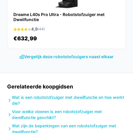
De Chesto T2 Pro 3-in-1 robotstofzuiger is de ideale
Dreame L40s Pro Ultra - Robotstofzuiger met
oplossing voor iedereen die op zoek is naar een slimme,
Dweilfunctie
efficiënte en effectieve manier om hun huis schoon te
4,9
(44)
houden. Met zijn krachtige prestaties en gebruiksgemak
€632,99
is dit apparaat een waardevolle aanvulling op jouw
huishouden.
Vergelijk deze robotstofzuigers naast elkaar
Ontdek alle specificaties en vergelijk prijzen op
besterobotstofzuiger.nl. Kies bewust wat perfect past
bij jouw behoeften!
Gerelateerde koopgidsen
Wat is een robotstofzuiger met dweilfunctie en hoe werkt
die?
Voor welke vloeren is een robotstofzuiger met
dweilfunctie geschikt?
Wat zijn de beperkingen van een robotstofzuiger met
dweilfunctie?