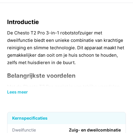
Introductie
De Chesto T2 Pro 3-in-1 robotstofzuiger met
dweilfunctie biedt een unieke combinatie van krachtige
reiniging en slimme technologie. Dit apparaat maakt het
gemakkelijker dan ooit om je huis schoon te houden,
zelfs met huisdieren in de buurt.
Belangrijkste voordelen
Met de Chesto T2 Pro geniet je van talrijke voordelen
Lees meer
die jouw schoonmaakroutine vereenvoudigen:
Geavanceerde 3-in-1 functionaliteit
: Dankzij de
combinatie van zuigen en dweilen in één
Kernspecificaties
beweging, bespaar je tijd en bereik je een
grondiger resultaat.
Dweilfunctie
Zuig- en dweilcombinatie​