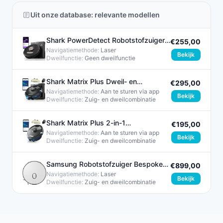
Uit onze database: relevante modellen
Shark PowerDetect Robotstofzuiger
€255,00
RV2820 Zwart met
Navigatiemethode:
Laser
Bekijk
Dweilfunctie:
Geen dweilfunctie
Shark Matrix Plus Dweil- en
€295,00
Zuigrobot met App Besturing
Navigatiemethode:
Aan te sturen via app
Bekijk
Dweilfunctie:
Zuig- en dweilcombinatie​
Shark Matrix Plus 2-in-1
€195,00
Robotstofzuiger met Dweilfunctie
Navigatiemethode:
Aan te sturen via app
Bekijk
Dweilfunctie:
Zuig- en dweilcombinatie​
Samsung Robotstofzuiger Bespoke
€899,00
Jet Bot Combo Grijs 1200W
Navigatiemethode:
Laser
Bekijk
Dweilfunctie:
Zuig- en dweilcombinatie​