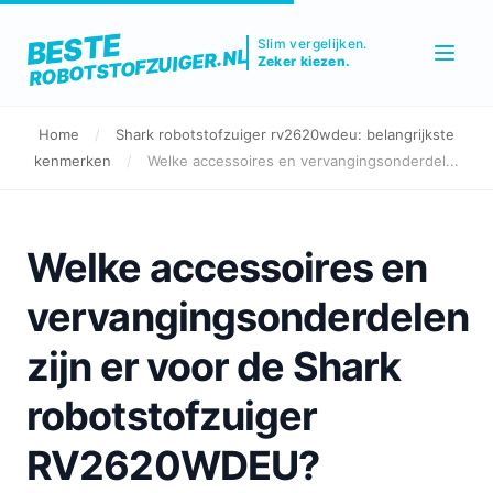
BESTE
Slim vergelijken.
ROBOTSTOFZUIGER.NL
Zeker kiezen.
Home
/
Shark robotstofzuiger rv2620wdeu: belangrijkste
kenmerken
/
Welke accessoires en vervangingsonderdel...
Welke accessoires en
vervangingsonderdelen
zijn er voor de Shark
robotstofzuiger
RV2620WDEU?