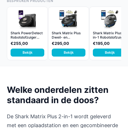
BESPROKEN PRODUCTEN
Shark PowerDetect
Shark Matrix Plus
Shark Matrix Plus 2-
Robotstofzuiger
Dweil- en
in-1 Robotstofzuig...
RV28...
Zuigrobot...
€255,00
€295,00
€195,00
Bekijk
Bekijk
Bekijk
Welke onderdelen zitten
standaard in de doos?
De Shark Matrix Plus 2-in-1 wordt geleverd
met een oplaadstation en een gecombineerde