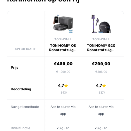
TONIHOMI®
TONIHOMI®
TONIHOMI® Q8
TONIHOMI® G20
Dre
SPECIFICATIE
Robotstofzuiger
Robotstofzuiger
Rob
met
met Dweilfuncti...
me
Dweilfunctie...
€489,00
€299,00
Prijs
€1.299,00
€888,00
4,7
4,7
Beoordeling
(343)
(337)
Navigatiemethode
Aan te sturen via
Aan te sturen via
app
app
Dweilfunctie
Zuig- en
Zuig- en