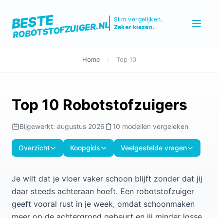
BESTE
Slim vergelijken.
ROBOTSTOFZUIGER.NL
Zeker kiezen.
Home
/
Top 10
Top 10 Robotstofzuigers
Bijgewerkt: augustus 2026
10 modellen vergeleken
Overzicht
Koopgids
Veelgestelde vragen
Je wilt dat je vloer vaker schoon blijft zonder dat jij
daar steeds achteraan hoeft. Een robotstofzuiger
geeft vooral rust in je week, omdat schoonmaken
meer op de achtergrond gebeurt en jij minder losse