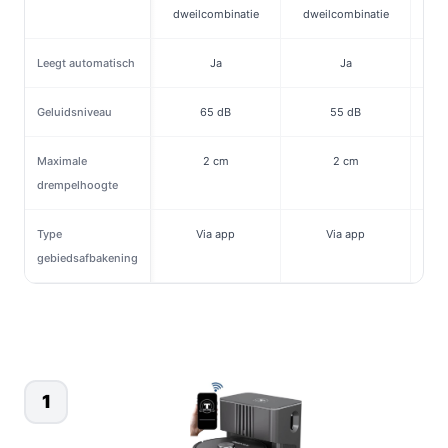
dweilcombinatie​
dweilcombinatie​
Leegt automatisch
Ja
Ja
Geluidsniveau
65 dB
55 dB
Maximale
2 cm
2 cm
drempelhoogte
Type
Via app
Via app
gebiedsafbakening
1