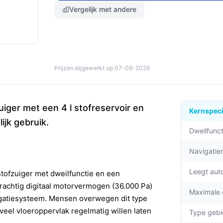
Vergelijk met andere
Prijzen bijgewerkt op 07-08-2026
iger met een 4 l stofreservoir en
Kernspeci
ijk gebruik.
Dweilfunct
Navigati
Leegt aut
tofzuiger met dweilfunctie en een
krachtig digitaal motorvermogen (36.000 Pa)
Maximale
igatiesysteem. Mensen overwegen dit type
 veel vloeroppervlak regelmatig willen laten
Type gebi