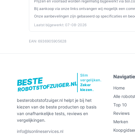
Prijzen en voorraad worden regelmatig bijgewerkt via bol.c
koppeling met de spraakassistent en initiële kaa
Bij aankoop via onze links ontvangen wij mogelijk een commi
de handleiding welke netspannings- en stekkertype
Onze aanbevelingen zijn gebaseerd op specificaties en beo
de specificaties voor instructies over het 100
Laatst bijgewerkt: 07-08-2026
Specificaties in mensentaal
EAN: 6936905905628
[Batterijduur — 200 minuten]:
lang genoeg 
een verdieping per sessie te reinigen zonde
[Zuigkracht — 36.000 Pa]:
geeft aan dat de
voor het oppakken van zwaar of vastzittend v
[Capaciteit verzamelreservoir — 4 l]:
een re
Slim
Navigati
BESTE
vergelijken.
minder vaak hoeft te legen bij intensief gebr
ROBOTSTOFZUIGER.NL
Zeker
Home
kiezen.
Veelgestelde vragen
Alle robots
besterobotstofzuiger.nl helpt je bij het
Top 10
kiezen van de beste producten op basis
Is dit geschikt voor thuisgebruik / intensief gebr
Reviews
van onafhankelijke tests, reviews en
Ja, mits je huis past binnen de fysieke specificati
vergelijkingen.
Merken
reservoir (4 l) ondersteunen frequent gebruik. 
Koopgidse
info@lsonlineservices.nl
als je veel verschillende vloerhoogtes hebt.