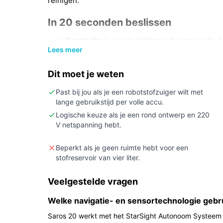
reinigen.
In 20 seconden beslissen
Kopen als:
je een krachtige robot zoekt die 
Lees meer
overwinnen in een middelgroot tot groot hui
station en mop-wasfunctie.
Dit moet je weten
Niet kopen als:
je een extreem stille oploss
63 dB) of als je heel compacte verpakking/l
Past bij jou als je een robotstofzuiger wilt met
kg).
lange gebruikstijd per volle accu.
Logische keuze als je een rond ontwerp en 220
Belangrijkste check:
controleer of meubels 
V netspanning hebt.
opgegeven waarden voor doorrijhoogte en d
vloerspeling en opgegeven drempelwaarden
Beperkt als je geen ruimte hebt voor een
stofreservoir van vier liter.
Wat je in de praktijk merkt
In dagelijks gebruik merk je allereerst dat de rob
Veelgestelde vragen
handelen: stofzuigen, dweilen en het station ka
Welke navigatie- en sensortechnologie gebr
zuigkracht (36.000 Pa) wijst op sterke inslagkrach
Saros 20 werkt met het StarSight Autonoom Systeem
lange batterijduur van 200 minuten betekent dat