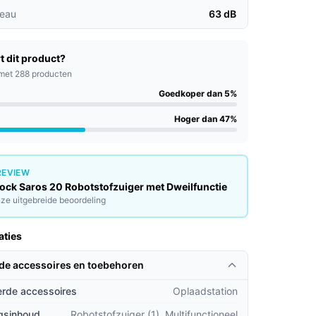
veau
63 dB
t dit product?
met 288 producten
Goedkoper dan 5%
Hoger dan 47%
REVIEW
ock Saros 20 Robotstofzuiger met Dweilfunctie
ze uitgebreide beoordeling
aties
rde accessoires en toebehoren
rde accessoires
Oplaadstation
gsinhoud
Robotstofzuiger (1), Multifunctioneel