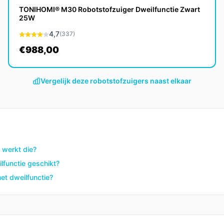
icatoren voor reinigingsbereik en
TONIHOMI® M30 Robotstofzuiger Dweilfunctie Zwart
25W
4,7
(337)
€988,00
 onderhoud:
e, vlakke plek met voldoende vrije ruimte
Vergelijk deze robotstofzuigers naast elkaar
oir volgens de instructies; laat vuildelen niet
ang of reinig volgens de handleiding.
reikbare zones zodat sensoren obstakels
 werkt die?
lfunctie geschikt?
 de opgegeven overbrugging (4,5 cm / 4,3 cm
et dweilfunctie?
e accu volledig op en volg de handleiding voor