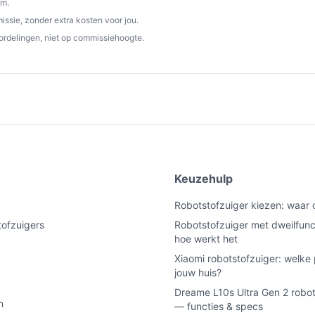
om.
rtopbouw. Twee concrete checks: controleer in
ssie, zonder extra kosten voor jou.
 vereist zijn (er staat 220 V) en raadpleeg
ordelingen, niet op commissiehoogte.
℃ mop-wasprogramma.
om meerdere kamers of een groot deel van
r tussentijds opladen.
 motor veel zuigvermogen heeft, relevant
uil.
latief grote inhoud, waardoor je het station
e
Keuzehulp
uik.
Robotstofzuiger kiezen: waar 
tofzuigers
Robotstofzuiger met dweilfunc
hoe werkt het
uik / dagelijks gebruik?
Xiaomi robotstofzuiger: welke 
es: lange batterijduur (200 min) en groot
jouw huis?
Controleer ook de drempel- en hoogtewaarden
Dreame L10s Ultra Gen 2 robot
n
— functies & specs