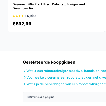
(HEPA) en batterijduur (200 minuten) als ind
Dreame L40s Pro Ultra - Robotstofzuiger met
luchtfiltering.
Dweilfunctie
4,9
(44)
Gebruik & tips
€632,99
Algemene, veilige tips voor plaatsing, gebruik en
Plaats het zelfreinigend station op een vast
rondom.
Leeg en controleer het 4 liter verzamelreserv
langdurig liggen.
Controleer regelmatig de HEPA-filter en verv
Gerelateerde koopgidsen
Houd kabels en kleine voorwerpen uit de be
Wat is een robotstofzuiger met dweilfunctie en hoe
correct detecteren.
Voor welke vloeren is een robotstofzuiger met dwei
Als je huis veel drempels heeft, controleer
Wat zijn de beperkingen van een robotstofzuiger m
en dubbele lagen tot 8,79 cm).
Installatie & eerste gebruik
Over deze pagina
Plaats station op een stabiele ondergrond, laad d