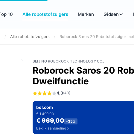
Top 10
Alle robotstofzuigers
Merken
Gidsen
e
/
Alle robotstofzuigers
/
Roborock Saros 20 Robotstofzuiger met
BEIJING ROBOROCK TECHNOLOGY CO.,
Roborock Saros 20 Rob
Dweilfunctie
4,3
(43)
bol.com
€ 1.499,00
€ 969,00
-35%
Bekijk aanbieding