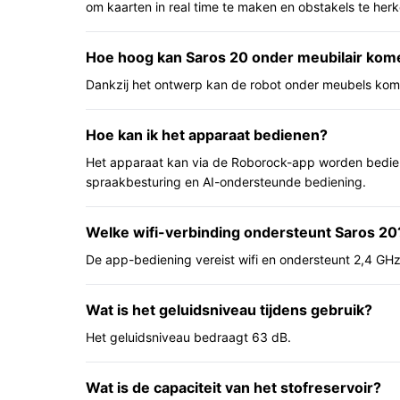
om kaarten in real time te maken en obstakels te her
sessie kan afhandelen zonder tussentijds opladen, e
Belangrijkste voordelen
Hoe hoog kan Saros 20 onder meubilair kom
De voordelen hieronder zijn vanuit dagelijks ge
Dankzij het ontwerp kan de robot onder meubels kom
Veel autonoom gemak dankzij zelfreinigend
Hoe kan ik het apparaat bedienen?
temperatuur (100℃) — minder handmatig sc
Het apparaat kan via de Roborock-app worden bedie
Ontworpen om drempels en hoogteverschillen
spraakbesturing en AI-ondersteunde bediening.
geschikt als je huis meerdere vloerhoogtes 
Langere werktijd per lading (200 minuten) e
Welke wifi-verbinding ondersteunt Saros 20
liter) voor langere intervallen tussen legen.
De app-bediening vereist wifi en ondersteunt 2,4 GH
Voor wie is dit geschikt?
Dit model past bij huishoudens met meerdere ka
Wat is het geluidsniveau tijdens gebruik?
met huisdieren die vaker haren produceren, en me
Het geluidsniveau bedraagt 63 dB.
automatisch verlopen (zelfreinigend station, aut
drempels of verschillen in vloerniveau zijn waarv
Wat is de capaciteit van het stofreservoir?