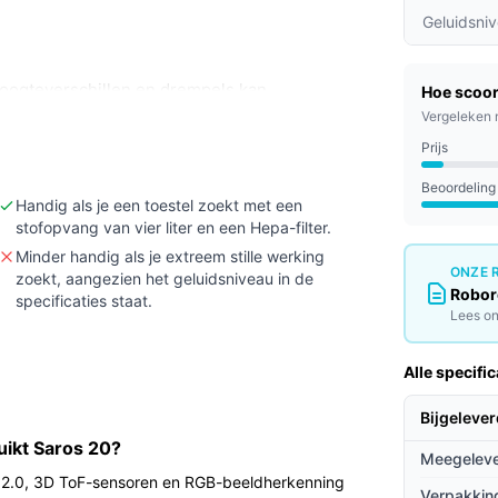
Geluidsni
hoogteverschillen en drempels kan
Hoe scoor
s en je waarde hecht aan een zelfreinigend
Vergeleken 
Prijs
ing nodig hebt (het genoemde geluidsniveau is
Beoordeling
aag gewicht vereist (verpakkingsgewicht 20,60
Handig als je een toestel zoekt met een
stofopvang van vier liter en een Hepa-filter.
Minder handig als je extreem stille werking
en drempels in jouw huis passen bij de
ONZE 
zoekt, aangezien het geluidsniveau in de
rempeloverbrugging (bijvoorbeeld ~7,95 cm
Robor
specificaties staat.
).
Lees on
Alle specific
ot ontworpen is om zelfstandig veel taken af te
Bijgeleve
n onderdelen automatisch verzorgen. De hoge
uikt Saros 20?
t op vuil en haren bij normale vloeren. De
Meegeleve
 2.0, 3D ToF-sensoren en RGB-beeldherkenning
 de robot meerdere kamers of etages per
Verpakkin