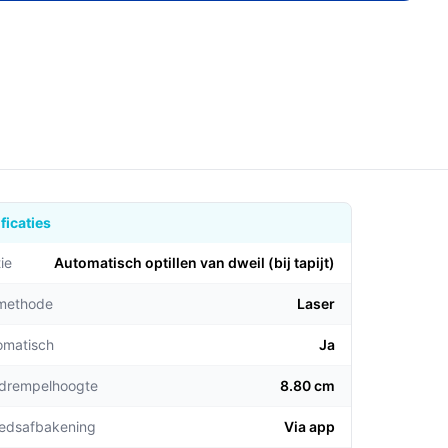
ficaties
ie
Automatisch optillen van dweil (bij tapijt)
emethode
Laser
omatisch
Ja
 drempelhoogte
8.80 cm
edsafbakening
Via app