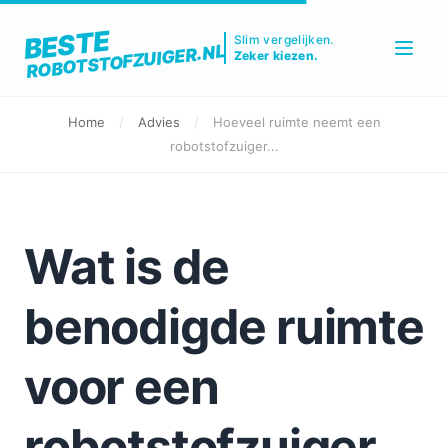
BESTE
Slim vergelijken.
ROBOTSTOFZUIGER.NL
Zeker kiezen.
Home
/
Advies
/
Hoeveel ruimte neemt een
robotstofzuiger...
Wat is de
benodigde ruimte
voor een
robotstofzuiger