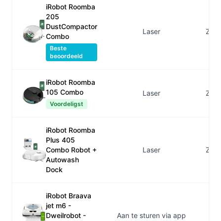
iRobot Roomba
205
DustCompactor
Laser
Zuig
Combo
Beste
beoordeeld
iRobot Roomba
105 Combo
Laser
Zuig
Voordeligst
iRobot Roomba
Plus 405
Combo Robot +
Laser
Zuig
Autowash
Dock
iRobot Braava
jet m6 -
Dweilrobot -
Aan te sturen via app