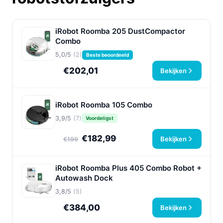
iRobot Roomba 205 DustCompactor
Combo
5,0/5
(2)
Beste beoordeeld
€202,01
Bekijken
iRobot Roomba 105 Combo
3,9/5
(7)
Voordeligst
€182,99
Bekijken
€199
iRobot Roomba Plus 405 Combo Robot +
Autowash Dock
3,8/5
(5)
€384,00
Bekijken