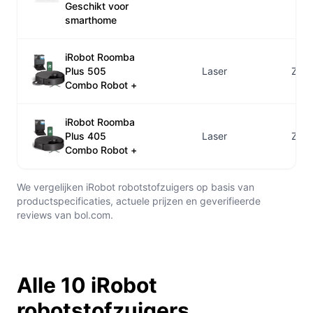
Geschikt voor
smarthome
iRobot Roomba
Plus 505
Laser
Zuig
Combo Robot +
iRobot Roomba
Plus 405
Laser
Zuig
Combo Robot +
We vergelijken iRobot robotstofzuigers op basis van
productspecificaties, actuele prijzen en geverifieerde
reviews van bol.com.
Alle 10 iRobot
robotstofzuigers