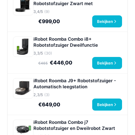
Robotstofzuiger Zwart met
3,4/5
(9)
€999,00
Bekijken
iRobot Roomba Combo i8+
Robotstofzuiger Dweilfunctie
3,3/5
(30)
€446,00
Bekijken
€465
iRobot Roomba J9+ Robotstofzuiger -
Automatisch leegstation
2,3/5
(3)
€649,00
Bekijken
iRobot Roomba Combo j7
Robotstofzuiger en Dweilrobot Zwart