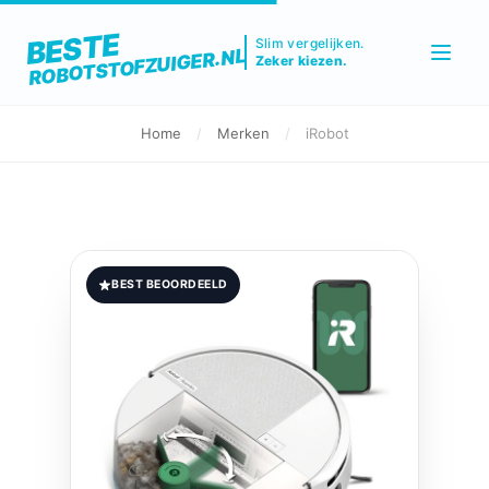
BESTE
Slim vergelijken.
ROBOTSTOFZUIGER.NL
Zeker kiezen.
Home
/
Merken
/
iRobot
BEST BEOORDEELD