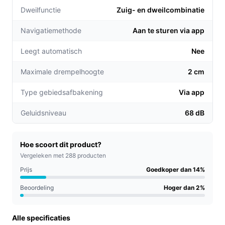
en dweilen tegelijk, waardoor je vloer dagelijks
Dweilfunctie
Zuig- en dweilcombinatie​
stralend schoon blijft.
Navigatiemethode
Aan te sturen via app
Slimme objectdetectie: De robot herkent en
ontwijkt meubels en andere obstakels, zodat hij
Leegt automatisch
Nee
zonder onderbrekingen zijn werk kan doen.
Efficiënte reiniging met SmartScrub: De
Maximale drempelhoogte
2 cm
dweilfunctie schrobt net zo effectief als jij,
Type gebiedsafbakening
Via app
waardoor zelfs hardnekkige vlekken eenvoudig
worden verwijderd.
Geluidsniveau
68 dB
Voor welke doelgroep?
Deze robotstofzuiger is ideaal voor drukke
Hoe scoort dit product?
huishoudens, gezinnen met kinderen of huisdieren, en
Vergeleken met 288 producten
iedereen die waarde hecht aan een schone
Prijs
Goedkoper dan 14%
leefomgeving zonder veel moeite. Of je nu een groot
Beoordeling
Hoger dan 2%
huis hebt met veel vloeren of een klein appartement, de
Roomba Combo j7 past zich aan jouw behoeften aan.
Alle specificaties