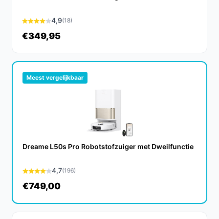
Combo j7 een duurzame investering.
4,9
(18)
Is dit geschikt voor harde vloeren en tapijten?
€349,95
Ja, de Roomba Combo j7 is ontworpen voor zowel harde
vloeren als tapijten, en schakelt automatisch tussen
beide.
Meest vergelijkbaar
Wat zijn de belangrijkste verschillen met andere
modellen?
De Roomba Combo j7 biedt unieke functies zoals de
SmartScrub-dweiltechnologie en objectdetectie, die
niet bij alle modellen beschikbaar zijn.
Dreame L50s Pro Robotstofzuiger met Dweilfunctie
Conclusie
4,7
(196)
De iRobot Roomba Combo j7 is een krachtige en slimme
€749,00
oplossing voor al jouw schoonmaakbehoeften. Met zijn
geavanceerde functies en gebruiksgemak, is deze
robotstofzuiger een uitstekende keuze voor iedereen