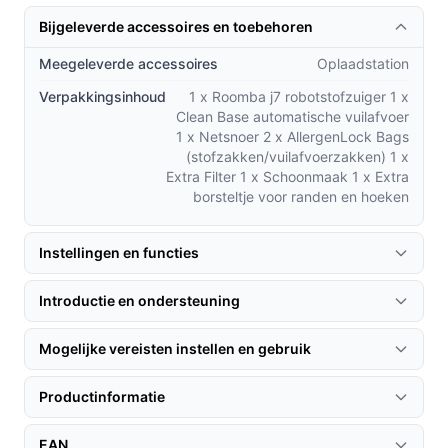
Praktische voordelen t.o.v. alternatieven
Bijgeleverde accessoires en toebehoren
Wat maakt de Roomba Combo j7 bijzonder in
Meegeleverde accessoires
Oplaadstation
vergelijking met andere robotstofzuigers?
Verpakkingsinhoud
1 x Roomba j7 robotstofzuiger 1 x
Unieke dweilfunctie: In tegenstelling tot veel
Clean Base automatische vuilafvoer
concurrenten tilt de Roomba Combo j7 de dweil
1 x Netsnoer 2 x AllergenLock Bags
omhoog bij tapijt, zodat deze altijd droog blijft.
(stofzakken/vuilafvoerzakken) 1 x
Extra Filter 1 x Schoonmaak 1 x Extra
Gebruiksgemak: De robot is eenvoudig te
borsteltje voor randen en hoeken
bedienen via een app, zodat je hem op afstand kunt
aansteken en instellen.
Instellingen en functies
Langdurige prestaties: Met een batterijduur van
120 minuten en een oplaadtijd van 180 minuten, is
Introductie en ondersteuning
de Roomba altijd klaar voor een schoonmaakbeurt.
Gebruik & praktische tips
Mogelijke vereisten instellen en gebruik
Om het meeste uit jouw Roomba Combo j7 te halen, zijn
Productinformatie
hier enkele handige tips:
EAN