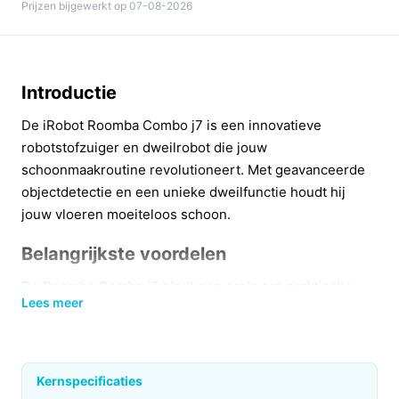
Prijzen bijgewerkt op 07-08-2026
Introductie
De iRobot Roomba Combo j7 is een innovatieve
robotstofzuiger en dweilrobot die jouw
schoonmaakroutine revolutioneert. Met geavanceerde
objectdetectie en een unieke dweilfunctie houdt hij
jouw vloeren moeiteloos schoon.
Belangrijkste voordelen
De Roomba Combo j7 biedt een scala aan praktische
Lees meer
voordelen voor een efficiënte reiniging van jouw huis.
Hier zijn enkele van de belangrijkste voordelen:
Zelfstandig stofzuigen en dweilen: Dankzij de
Kernspecificaties
geavanceerde technologie kan de robot stofzuigen