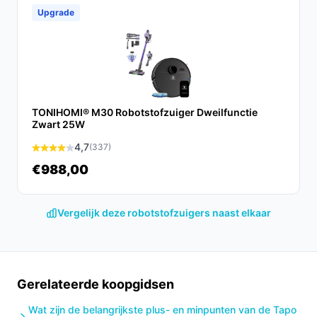
die een schone en gezellige woning wil zonder veel
Upgrade
moeite.
Ontdek alle specificaties en vergelijk prijzen op
besterobotstofzuiger.nl. Kies bewust wat perfect past
bij jouw behoeften!
TONIHOMI® M30 Robotstofzuiger Dweilfunctie
Zwart 25W
4,7
(337)
€988,00
Vergelijk deze robotstofzuigers naast elkaar
Gerelateerde koopgidsen
Wat zijn de belangrijkste plus- en minpunten van de Tapo