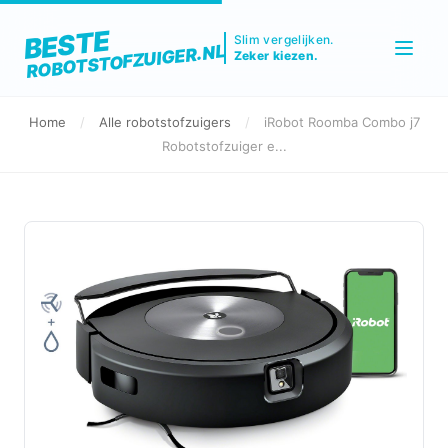
BESTE
Slim vergelijken.
ROBOTSTOFZUIGER.NL
Zeker kiezen.
Home
/
Alle robotstofzuigers
/
iRobot Roomba Combo j7
Robotstofzuiger e...