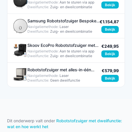
RR7375WH Zwart
Navigatiemethode:
Aan te sturen via app
Bekijk
Dweilfunctie:
Zuig- en dweilcombinatie​
Samsung Robotstofzuiger Bespoke
€1.154,87
Jet Bot Combo Grijs 1200W
Navigatiemethode:
Laser
Bekijk
Dweilfunctie:
Zuig- en dweilcombinatie​
Skoov EcoPro Robotstofzuiger met
€249,95
Dweilfunctie Zwart 28W
Navigatiemethode:
Aan te sturen via app
Bekijk
Dweilfunctie:
Zuig- en dweilcombinatie​
Robotstofzuiger met alles-in-één
€579,99
dockingstation - PHILIPS
Navigatiemethode:
Laser
Bekijk
Dweilfunctie:
Geen dweilfunctie
Dit onderwerp valt onder
Robotstofzuiger met dweilfunctie:
wat en hoe werkt het