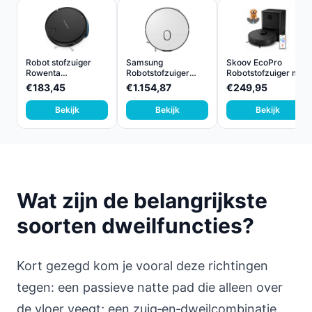
Robot stofzuiger
Samsung
Skoov EcoPro
Rowenta
Robotstofzuiger
Robotstofzuiger met
RR7375WH Zwar...
Bespoke Jet Bo...
Dweil...
€183,45
€1.154,87
€249,95
Bekijk
Bekijk
Bekijk
Wat zijn de belangrijkste
soorten dweilfuncties?
Kort gezegd kom je vooral deze richtingen
tegen: een passieve natte pad die alleen over
de vloer veegt; een zuig‑en‑dweilcombinatie