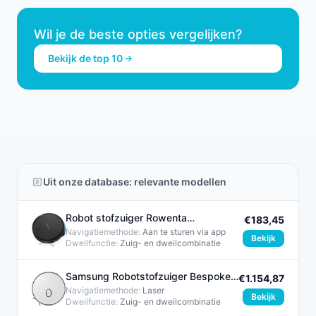
Wil je de beste opties vergelijken?
Bekijk de top 10
Uit onze database: relevante modellen
Robot stofzuiger Rowenta
€183,45
RR7375WH Zwart
Navigatiemethode:
Aan te sturen via app
Bekijk
Dweilfunctie:
Zuig- en dweilcombinatie​
Samsung Robotstofzuiger Bespoke
€1.154,87
Jet Bot Combo Grijs 1200W
Navigatiemethode:
Laser
Bekijk
Dweilfunctie:
Zuig- en dweilcombinatie​