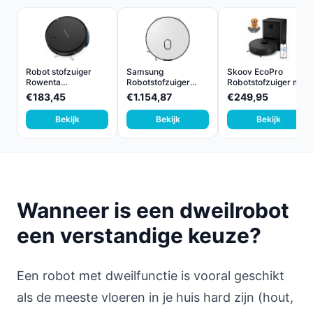
Robot stofzuiger
Samsung
Skoov EcoPro
Rowenta
Robotstofzuiger
Robotstofzuiger met
RR7375WH Zwar...
Bespoke Jet Bo...
Dweil...
€183,45
€1.154,87
€249,95
Bekijk
Bekijk
Bekijk
Wanneer is een dweilrobot
een verstandige keuze?
Een robot met dweilfunctie is vooral geschikt
als de meeste vloeren in je huis hard zijn (hout,