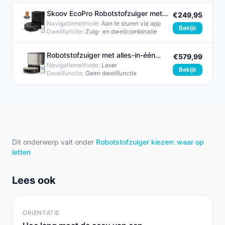
Skoov EcoPro Robotstofzuiger met
€249,95
Dweilfunctie Zwart 28W
Navigatiemethode:
Aan te sturen via app
Bekijk
Dweilfunctie:
Zuig- en dweilcombinatie​
Robotstofzuiger met alles-in-één
€579,99
dockingstation - PHILIPS
Navigatiemethode:
Laser
Bekijk
Dweilfunctie:
Geen dweilfunctie
Dit onderwerp valt onder
Robotstofzuiger kiezen: waar op
letten
Lees ook
ORIENTATIE