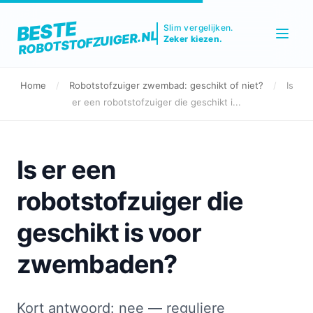
BESTE
Slim vergelijken.
ROBOTSTOFZUIGER.NL
Zeker kiezen.
Home
/
Robotstofzuiger zwembad: geschikt of niet?
/
Is
er een robotstofzuiger die geschikt i...
Is er een
robotstofzuiger die
geschikt is voor
zwembaden?
Kort antwoord: nee — reguliere