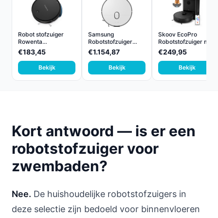
Robot stofzuiger
Samsung
Skoov EcoPro
Rowenta
Robotstofzuiger
Robotstofzuiger met
RR7375WH Zwar...
Bespoke Jet Bo...
Dweil...
€183,45
€1.154,87
€249,95
Bekijk
Bekijk
Bekijk
Kort antwoord — is er een
robotstofzuiger voor
zwembaden?
Nee.
De huishoudelijke robotstofzuigers in
deze selectie zijn bedoeld voor binnenvloeren