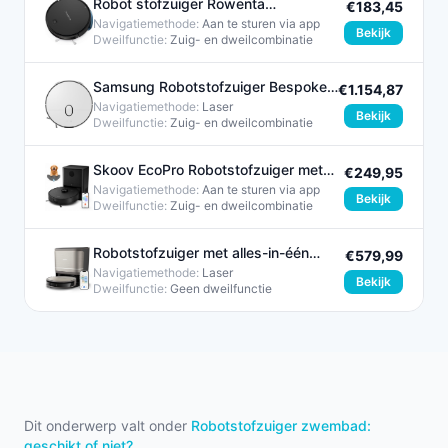
Robot stofzuiger Rowenta
€183,45
RR7375WH Zwart
Navigatiemethode:
Aan te sturen via app
Bekijk
Dweilfunctie:
Zuig- en dweilcombinatie​
Samsung Robotstofzuiger Bespoke
€1.154,87
Jet Bot Combo Grijs 1200W
Navigatiemethode:
Laser
Bekijk
Dweilfunctie:
Zuig- en dweilcombinatie​
Skoov EcoPro Robotstofzuiger met
€249,95
Dweilfunctie Zwart 28W
Navigatiemethode:
Aan te sturen via app
Bekijk
Dweilfunctie:
Zuig- en dweilcombinatie​
Robotstofzuiger met alles-in-één
€579,99
dockingstation - PHILIPS
Navigatiemethode:
Laser
Bekijk
Dweilfunctie:
Geen dweilfunctie
Dit onderwerp valt onder
Robotstofzuiger zwembad:
geschikt of niet?