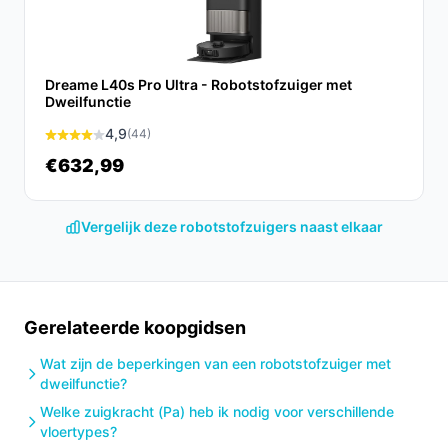
Conclusie
De Zoef Robot Bep 5.0 is een uitstekende keuze voor
Dreame L40s Pro Ultra - Robotstofzuiger met
iedereen die op zoek is naar een betrouwbare
Dweilfunctie
robotstofzuiger die speciaal is ontwikkeld voor
4,9
(44)
huisdieren. Met zijn krachtige zuigkracht, minimale
€632,99
onderhoudseisen en slimme navigatie maakt hij
schoonmaken een stuk eenvoudiger.
Ontdek alle
specificaties en vergelijk prijzen op
Vergelijk deze robotstofzuigers naast elkaar
besterobotstofzuiger.nl. Kies bewust wat perfect past
bij jouw behoeften!
Gerelateerde koopgidsen
Wat zijn de beperkingen van een robotstofzuiger met
dweilfunctie?
Welke zuigkracht (Pa) heb ik nodig voor verschillende
vloertypes?