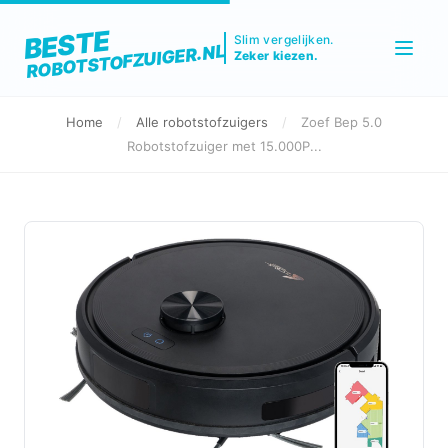
BESTE
Slim vergelijken.
ROBOTSTOFZUIGER.NL
Zeker kiezen.
Home
/
Alle robotstofzuigers
/
Zoef Bep 5.0
Robotstofzuiger met 15.000P...