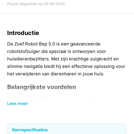
Prijzen bijgewerkt op 08-08-2026
Introductie
De Zoef Robot Bep 5.0 is een geavanceerde
robotstofzuiger die speciaal is ontworpen voor
huisdierenbezitters. Met zijn krachtige zuigkracht en
slimme navigatie biedt hij een effectieve oplossing voor
het verwijderen van dierenharen in jouw huis.
Belangrijkste voordelen
De Bep 5.0 biedt tal van voordelen die het schoonmaken
Lees meer
eenvoudiger maken.
Indrukwekkende zuigkracht:
Met een zuigkracht
van 15.000Pa verwijdert hij moeiteloos zelfs de
Kernspecificaties
hardnekkigste dierenharen en stofdeeltjes.