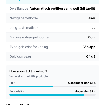
harde vloeren.
Geavanceerde dweiltechnologie:
De Dual Liftable
Dweilfunctie
Automatisch optillen van dweil (bij tapijt)
Spinning Mops met 10mm liftfunctie zorgen ervoor
Navigatiemethode
dat zelfs delicate vloeren perfect worden
Laser
schoongemaakt zonder te worden beschadigd.
Leegt automatisch
Ja
Zelfreinigend systeem:
Het innovatieve
dockingstation leegt automatisch het stofreservoir,
Maximale drempelhoogte
2 cm
waardoor je wekenlang zorgeloos kunt
Type gebiedsafbakening
Via app
schoonmaken zonder handmatige reiniging.
Voor welke doelgroep?
Geluidsniveau
64 dB
Deze robotstofzuiger is ideaal voor drukke
huishoudens, huisdiereigenaren en iedereen die
Hoe scoort dit product?
waarde hecht aan een schone leefomgeving zonder de
Vergeleken met 287 producten
tijd te investeren in handmatig stofzuigen en dweilen.
Prijs
Goedkoper dan 51%
Praktische voordelen t.o.v. alternatieven
Beoordeling
Hoger dan 87%
Wat maakt de Roborock QV 35A bijzonder ten opzichte