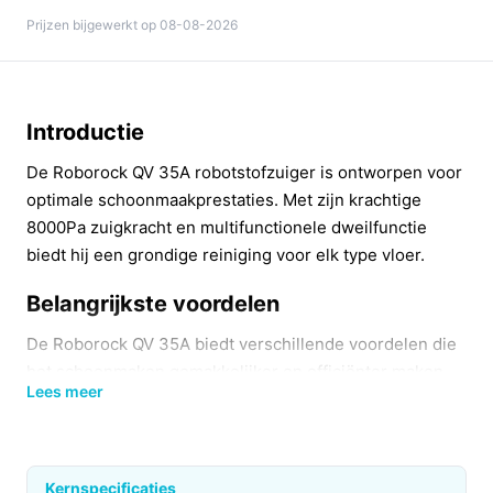
Prijzen bijgewerkt op 08-08-2026
Introductie
De Roborock QV 35A robotstofzuiger is ontworpen voor
optimale schoonmaakprestaties. Met zijn krachtige
8000Pa zuigkracht en multifunctionele dweilfunctie
biedt hij een grondige reiniging voor elk type vloer.
Belangrijkste voordelen
De Roborock QV 35A biedt verschillende voordelen die
het schoonmaken gemakkelijker en efficiënter maken.
Lees meer
Ongeëvenaarde zuigkracht:
Met 8000Pa
verwijdert deze robotstofzuiger zelfs het meest
hardnekkige vuil en dierenharen uit tapijten en op
Kernspecificaties