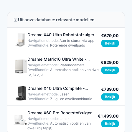
Uit onze database: relevante modellen
Dreame X40 Ultra Robotstofzuiger
€679,00
met Dweilmogelijkheid Wit
Navigatiemethode:
Aan te sturen via app
Bekijk
Dweilfunctie:
Roterende dweilpads
Dreame Matrix10 Ultra White -
€829,00
Robotstofzuiger én dweil met
Navigatiemethode:
Plafondcamera
Dweilfunctie:
Automatisch optillen van dweil
Bekijk
(bij tapijt)
Dreame X40 Ultra Complete -
€739,00
Robotstofzuiger met dweilfunctie
Navigatiemethode:
Laser
Bekijk
Dweilfunctie:
Zuig- en dweilcombinatie​
Dreame X60 Pro Robotstofzuiger
€1.499,00
met 42.000 Pa zuigkracht
Navigatiemethode:
Laser
Dweilfunctie:
Automatisch optillen van
Bekijk
dweil (bij tapijt)