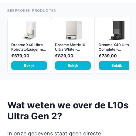
BESPROKEN PRODUCTEN
Dreame X40 Ultra
Dreame Matrix10
Dreame X40 Ultra
Robotstofzuiger met
Ultra White -
Complete -
D...
Robotsto...
Robotstofz...
€679,00
€829,00
€739,00
Bekijk
Bekijk
Bekijk
Wat weten we over de L10s
Ultra Gen 2?
In onze gegevens staat geen directe