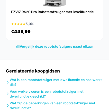
huis met minimale inspanning.
Ontdek alle specificaties en vergelijk prijzen op
EZVIZ RS20 Pro Robotstofzuiger met Dweilfunctie
besterobotstofzuiger.nl. Kies bewust wat perfect past
bij jouw behoeften!
5,0
(5)
€449,99
Vergelijk deze robotstofzuigers naast elkaar
Gerelateerde koopgidsen
Wat is een robotstofzuiger met dweilfunctie en hoe werkt
die?
Voor welke vloeren is een robotstofzuiger met
dweilfunctie geschikt?
Wat zijn de beperkingen van een robotstofzuiger met
dweilfunctie?