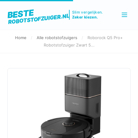
BESTE
Slim vergelijken.
ROBOTSTOFZUIGER.NL
Zeker kiezen.
Home
/
Alle robotstofzuigers
/
Roborock Q5 Pro+
Robotstofzuiger Zwart 5...