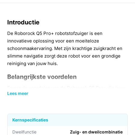
Introductie
De Roborock Q5 Pro+ robotstofzuiger is een
innovatieve oplossing voor een moeiteloze
schoonmaakervaring. Met zijn krachtige zuigkracht en
slimme navigatie zorgt deze robot voor een grondige
reiniging van jouw huis.
Belangrijkste voordelen
Ervaar de voordelen van de Roborock Q5 Pro+ die jouw
Lees meer
schoonmaakroutine vereenvoudigen:
Krachtige zuigkracht van 5500 Pa:
Verwijdert
zelfs de kleinste stofdeeltjes en haren, ideaal voor
Kernspecificaties
gezinnen met huisdieren.
240 minuten batterijduur:
Dankzij de lange
Dweilfunctie
Zuig- en dweilcombinatie​