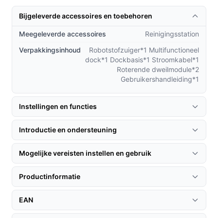
Merk:
Roborock
Bijgeleverde accessoires en toebehoren
Model:
QV 35A (Qrevo upgrade)
Meegeleverde accessoires
Reinigingsstation
Kleur:
Zwart
Geluidsniveau:
64 dB
Verpakkingsinhoud
Robotstofzuiger*1 Multifunctioneel
dock*1 Dockbasis*1 Stroomkabel*1
Stofzak:
Ja, 2,7 L
Roterende dweilmodule*2
Capaciteit watertank:
4 L
Gebruikershandleiding*1
HEPA-filter:
HEPA 11
Batterijduur:
Tot 180 minuten
Instellingen en functies
Oplaadtijd:
4 uur
Introductie en ondersteuning
Accu technologie:
Li-Ion
Voltage:
14.4 V
Mogelijke vereisten instellen en gebruik
Veelgestelde vragen
Productinformatie
Hoe gaat de Roborock QV 35A om met
huisdierenharen?
EAN
De robotstofzuiger is uitgerust met een klitvrij