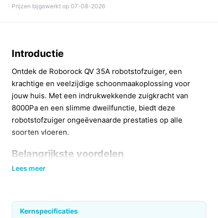
Prijzen bijgewerkt op 07-08-2026
Introductie
Ontdek de Roborock QV 35A robotstofzuiger, een
krachtige en veelzijdige schoonmaakoplossing voor
jouw huis. Met een indrukwekkende zuigkracht van
8000Pa en een slimme dweilfunctie, biedt deze
robotstofzuiger ongeëvenaarde prestaties op alle
soorten vloeren.
Belangrijkste voordelen
Lees meer
De Roborock QV 35A is niet alleen efficiënt, maar ook
gebruiksvriendelijk. Dankzij de geavanceerde
technologieën en het innovatieve ontwerp, maakt deze
robotstofzuiger het schoonmaken gemakkelijker dan
Kernspecificaties