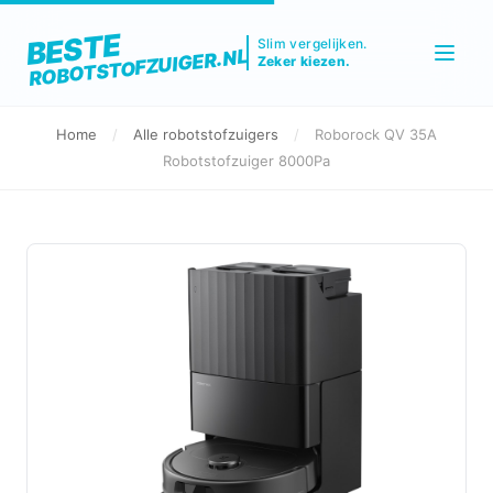
BESTE
Slim vergelijken.
ROBOTSTOFZUIGER.NL
Zeker kiezen.
Home
/
Alle robotstofzuigers
/
Roborock QV 35A
Robotstofzuiger 8000Pa