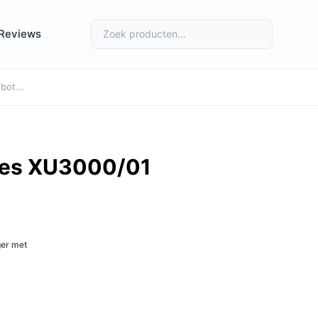
Reviews
bot...
ries XU3000/01
ger met