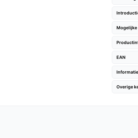
past de zuigkracht aan afhankelijk van het
Introduct
gelijk is.
Mogelijke 
ur van 200 minuten is deze robot ideaal voor
Productin
EAN
len, volgen hier enkele handige adviezen:
Informatie
 hem op de oplaadbasis.
Overige 
tphone.
koppelen en stel je schoonmaakschema in.
robot stil genoeg is om niet te storen tijdens