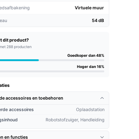
edsafbakening
Virtuele muur
veau
54 dB
t dit product?
met 288 producten
Goedkoper dan 48%
Hoger dan 16%
aties
rde accessoires en toebehoren
rde accessoires
Oplaadstation
gsinhoud
Robotstofzuiger, Handleiding
en en functies