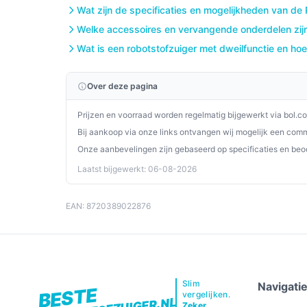
Wat zijn de specificaties en mogelijkheden van de
gebruiksgemak en effectieve reiniging. Deze robo
Welke accessoires en vervangende onderdelen zijn
voor elk huishouden.
Wat is een robotstofzuiger met dweilfunctie en hoe
Ontdek alle specificaties en vergelijk prijzen o
perfect past bij jouw behoeften!
Over deze pagina
Prijzen en voorraad worden regelmatig bijgewerkt via bol.c
Bij aankoop via onze links ontvangen wij mogelijk een commi
Onze aanbevelingen zijn gebaseerd op specificaties en beo
Laatst bijgewerkt: 06-08-2026
EAN: 8720389022876
Slim
Navigati
BESTE
vergelijken.
Zeker