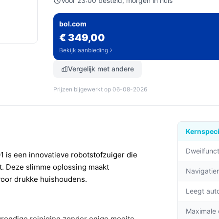
Voor 23:00 besteld, morgen in huis
bol.com
€ 349,00
Bekijk aanbieding
Vergelijk met andere
Prijzen bijgewerkt op 06-08-2026
Kernspeci
Dweilfunct
is een innovatieve robotstofzuiger die
t. Deze slimme oplossing maakt
Navigati
voor drukke huishoudens.
Leegt aut
Maximale
rondige reiniging zonder enige moeite.