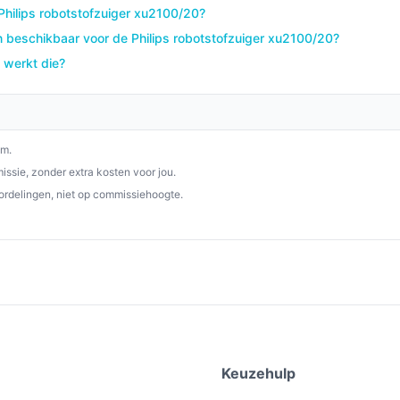
 Philips robotstofzuiger xu2100/20?
tstofzuiger is een waardevolle aanvulling
 beschikbaar voor de Philips robotstofzuiger xu2100/20?
 werkt die?
p besterobotstofzuiger.nl. Kies bewust wat
om.
ssie, zonder extra kosten voor jou.
ordelingen, niet op commissiehoogte.
e
Keuzehulp