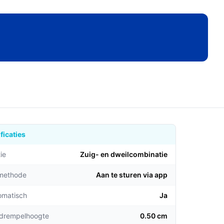
ficaties
ie
Zuig- en dweilcombinatie​
emethode
Aan te sturen via app
omatisch
Ja
 drempelhoogte
0.50 cm