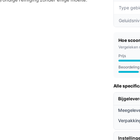
Type gebi
iet alleen groot vuil, maar ook fijn stof, wat
Geluidsni
n de robot een hele verdieping reinigen,
Hoe scoor
Vergeleken 
 bedien je de robot eenvoudig op afstand en
Prijs
rde kaarten.
Beoordeling
innen, werkende professionals en ouderen die
Alle specific
jn gebruiksvriendelijke interface is hij ook
Bijgeleve
Meegeleve
ieven
Verpakkin
eken andere robotstofzuigers?
 veel alternatieven, biedt deze robot zowel
Instelling