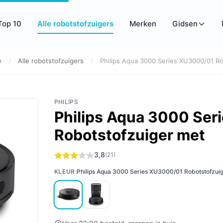
Top 10
Alle robotstofzuigers
Merken
Gidsen
e
/
Alle robotstofzuigers
/
Philips Aqua 3000 Series XU3000/01 Ro
PHILIPS
Philips Aqua 3000 Se
Robotstofzuiger met
3,8
(21)
KLEUR:
Philips Aqua 3000 Series XU3000/01 Robotstofzui