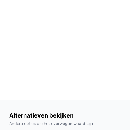
stofzuigen als dweilen in één cyclus.
Automatische zuigkrachtinstelling: De robot 
type vloer, waardoor een diepere reiniging mo
Langdurige batterijduur: Met een gebruiksdu
grotere woningen.
Gebruik & praktische tips
Om het meeste uit de Philips HomeRun Aqua te ha
Installatie & setup
1. Verwijder de robot uit de verpakking en plaats
2. Download de Philips HomeRun-app op je smar
3. Volg de instructies in de app om de robot te 
Specificaties in mensentaal
Alternatieven bekijken
Geluidsniveau van 54 dB: Dit betekent dat de 
het dagelijkse leven.
Andere opties die het overwegen waard zijn