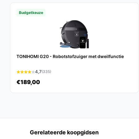
Verzamelreservoir van 0.35 l: Dit is voldo
zonder veel onderbrekingen.
Budgetkeuze
Veelgestelde vragen
Hoe lang gaat dit product mee?
De verwachte levensduur van de Philips HomeRun 
gebruik en onderhoud.
TONIHOMI G20 - Robotstofzuiger met dweilfunctie
Is dit geschikt voor tapijten?
4,7
(335)
Ja, de robot is voorzien van een functie die de z
€189,00
effectieve reiniging van tapijten.
Wat zijn de belangrijkste verschillen met andere
De combinatie van stofzuigen en dweilen, samen 
aanpassing van de zuigkracht, onderscheidt deze 
Conclusie
Gerelateerde koopgidsen
De Philips HomeRun Aqua 3000 Series XU3000/01