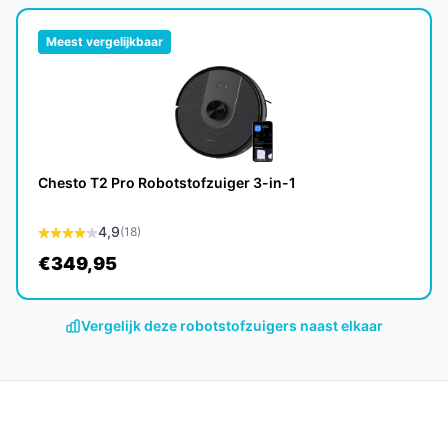
ende voor een gemiddelde schoonmaakbeurt
Meest vergelijkbaar
Aqua is ongeveer 5 jaar, afhankelijk van het
Chesto T2 Pro Robotstofzuiger 3-in-1
4,9
(18)
uigkracht automatisch aanpast voor een
€349,95
 robotstofzuigers?
Vergelijk deze robotstofzuigers naast elkaar
met de langere batterijduur en automatische
robot van zijn concurrenten.
 biedt een unieke combinatie van