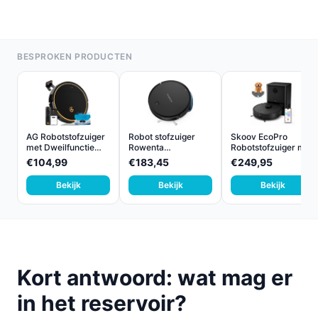
BESPROKEN PRODUCTEN
AG Robotstofzuiger
Robot stofzuiger
Skoov EcoPro
met Dweilfunctie
Rowenta
Robotstofzuiger met
2-...
RR7375WH Zwar...
Dweil...
€104,99
€183,45
€249,95
Bekijk
Bekijk
Bekijk
Kort antwoord: wat mag er
in het reservoir?