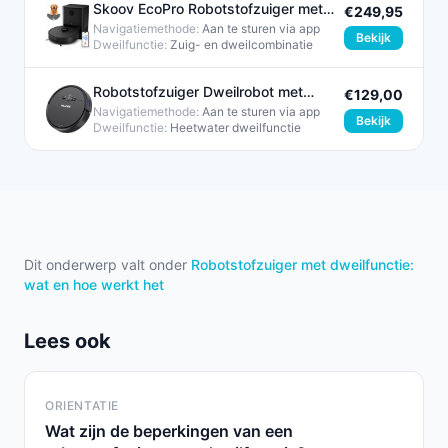
Skoov EcoPro Robotstofzuiger met
€249,95
Dweilfunctie Zwart 28W
Navigatiemethode:
Aan te sturen via app
Bekijk
Dweilfunctie:
Zuig- en dweilcombinatie​
Robotstofzuiger Dweilrobot met
€129,00
Slimme Navigatie en
Navigatiemethode:
Aan te sturen via app
Bekijk
Dweilfunctie:
Heetwater dweilfunctie
Dit onderwerp valt onder
Robotstofzuiger met dweilfunctie:
wat en hoe werkt het
Lees ook
ORIENTATIE
Wat zijn de beperkingen van een