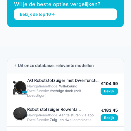
Wil je de beste opties vergelijken?
Bekijk de top 10
Uit onze database: relevante modellen
AG Robotstofzuiger met Dweilfunctie
€104,99
2-in-1 Black Gold Editie
Navigatiemethode:
Willekeurig
Dweilfunctie:
Vochtige doek (zelf
Bekijk
bevestigen)
Robot stofzuiger Rowenta
€183,45
RR7375WH Zwart
Navigatiemethode:
Aan te sturen via app
Bekijk
Dweilfunctie:
Zuig- en dweilcombinatie​