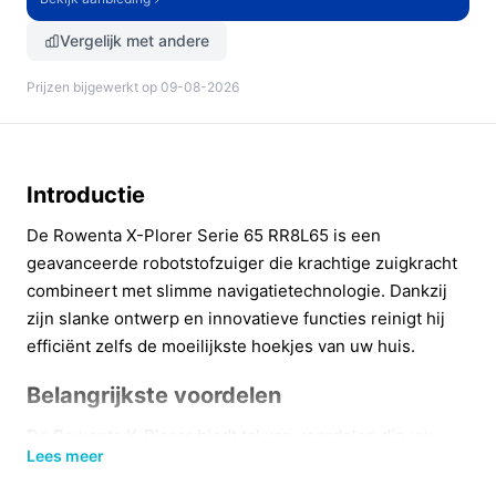
Vergelijk met andere
Prijzen bijgewerkt op 09-08-2026
Introductie
De Rowenta X-Plorer Serie 65 RR8L65 is een
geavanceerde robotstofzuiger die krachtige zuigkracht
combineert met slimme navigatietechnologie. Dankzij
zijn slanke ontwerp en innovatieve functies reinigt hij
efficiënt zelfs de moeilijkste hoekjes van uw huis.
Belangrijkste voordelen
De Rowenta X-Plorer biedt tal van voordelen die uw
Lees meer
schoonmaakroutine revolutioneren: