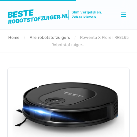
BESTE
Slim vergelijken.
ROBOTSTOFZUIGER.NL
Zeker kiezen.
Home
/
Alle robotstofzuigers
/
Rowenta X Plorer RR8L65
Robotstofzuiger...