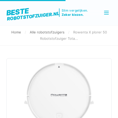
BESTE
Slim vergelijken.
ROBOTSTOFZUIGER.NL
Zeker kiezen.
Home
/
Alle robotstofzuigers
/
Rowenta X plorer 50
Robotstofzuiger Tota...