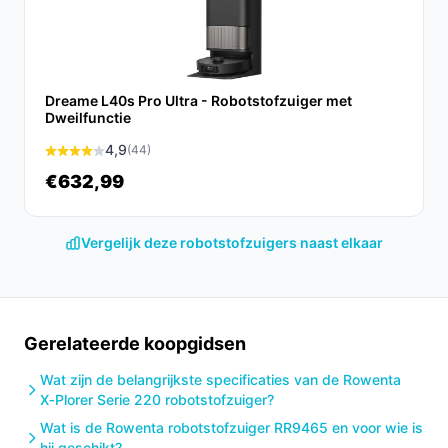
robotstofzuigers?
Vergeleken met andere modellen biedt deze stofzuiger
geavanceerdere navigatie, een beter
schoonmaakresultaat door het Aqua Power Systeem, en
Dreame L40s Pro Ultra - Robotstofzuiger met
Dweilfunctie
een gebruiksvriendelijke app voor eenvoudige
bediening.
4,9
(44)
€632,99
Conclusie
De Rowenta X-plorer serie 50 RR7387 is een veelzijdige
Vergelijk deze robotstofzuigers naast elkaar
robotstofzuiger die ideaal is voor elke moderne
huishouden. Met zijn geavanceerde functies en
gebruiksgemak biedt hij een oplossing voor al je
schoonmaakbehoeften.
Gerelateerde koopgidsen
Ontdek alle specificaties en vergelijk prijzen op
Wat zijn de belangrijkste specificaties van de Rowenta
besterobotstofzuiger.nl. Kies bewust wat perfect past
X‑Plorer Serie 220 robotstofzuiger?
bij jouw behoeften!
Wat is de Rowenta robotstofzuiger RR9465 en voor wie is
hij geschikt?