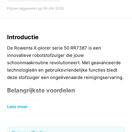
Prijzen bijgewerkt op 06-08-2026
Introductie
De Rowenta X-plorer serie 50 RR7387 is een
innovatieve robotstofzuiger die jouw
schoonmaakroutine revolutioneert. Met geavanceerde
technologieën en gebruiksvriendelijke functies biedt
deze stofzuiger een ongeëvenaarde reinigingservaring.
Belangrijkste voordelen
Deze robotstofzuiger biedt diverse voordelen die het
Lees meer
schoonmaken eenvoudiger en effectiever maken. Hier
zijn enkele belangrijke kenmerken:
Animal Turbo borstel:
Ideaal voor