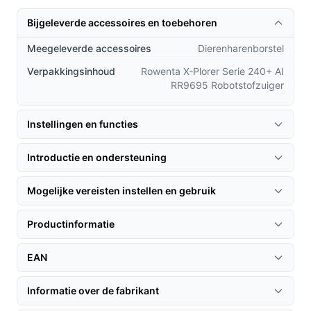
huishoudelijke klussen en meer willen genieten van hun
Bijgeleverde accessoires en toebehoren
vrije tijd.
Meegeleverde accessoires
Dierenharenborstel
Praktische voordelen t.o.v. alternatieven
Verpakkingsinhoud
Rowenta X-Plorer Serie 240+ AI
Wat maakt de Rowenta X-Plorer uniek ten opzichte van
RR9695 Robotstofzuiger
andere robotstofzuigers op de markt?
Instellingen en functies
Geavanceerde 3D-navigatie:
In tegenstelling tot
veel concurrenten kan deze stofzuiger met
Introductie en ondersteuning
precisie navigeren, waardoor hij efficiënt en
effectief alle ruimtes in jouw huis bereikt.
Mogelijke vereisten instellen en gebruik
Vibrerende dweilfunctie:
De combinatie van
stofzuigen en dweilen in één apparaat biedt een
Productinformatie
ongeëvenaarde reinigingsoplossing voor
hardnekkige vlekken en vuil.
EAN
Langdurige batterijduur:
Met een gebruiksduur
van 120 minuten en een oplaadtijd van slechts 4
Informatie over de fabrikant
uur, ben je verzekerd van een snelle en efficiënte