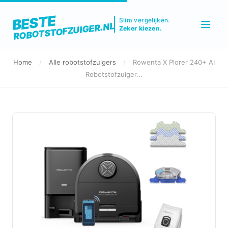
BESTE
Slim vergelijken.
ROBOTSTOFZUIGER.NL
Zeker kiezen.
Home
/
Alle robotstofzuigers
/
Rowenta X Plorer 240+ AI
Robotstofzuiger...