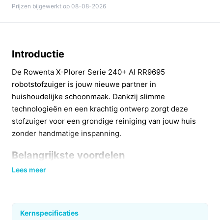
Prijzen bijgewerkt op 08-08-2026
Introductie
De Rowenta X-Plorer Serie 240+ AI RR9695
robotstofzuiger is jouw nieuwe partner in
huishoudelijke schoonmaak. Dankzij slimme
technologieën en een krachtig ontwerp zorgt deze
stofzuiger voor een grondige reiniging van jouw huis
zonder handmatige inspanning.
Belangrijkste voordelen
Lees meer
Met de Rowenta X-Plorer profiteer je van verschillende
voordelen die jouw schoonmaakroutine aanzienlijk
verbeteren:
Kernspecificaties
Diepe reiniging:
De extra grote animal