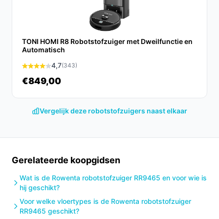
navigatietechnologie, krachtige elektroborstel en de
mogelijkheid om te dweilen, wat niet bij alle modellen
het geval is.
TONI HOMI R8 Robotstofzuiger met Dweilfunctie en
Conclusie
Automatisch
4,7
(343)
De Rowenta X-Plorer Serie 240+ AI RR9695 is een
€849,00
uitstekende keuze voor wie op zoek is naar een
betrouwbare en efficiënte robotstofzuiger. Met zijn
krachtige functies en gebruiksvriendelijke technologie
Vergelijk deze robotstofzuigers naast elkaar
is het een waardevolle aanvulling op elk huishouden.
Ontdek alle specificaties en vergelijk prijzen op
besterobotstofzuiger.nl. Kies bewust wat perfect past
Gerelateerde koopgidsen
bij jouw behoeften!
Wat is de Rowenta robotstofzuiger RR9465 en voor wie is
hij geschikt?
Voor welke vloertypes is de Rowenta robotstofzuiger
RR9465 geschikt?