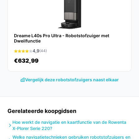
Conclusie
De Rowenta X-Plorer RR9075 biedt een unieke blend
van technologie en gebruiksgemak, waardoor
schoonmaken een stuk eenvoudiger wordt. Met zijn
Dreame L40s Pro Ultra - Robotstofzuiger met
innovatieve functies is deze robotstofzuiger een
Dweilfunctie
uitstekende keuze voor iedereen die op zoek is naar
4,9
(44)
efficiëntie en effectiviteit.
€632,99
Ontdek alle specificaties en vergelijk prijzen op
besterobotstofzuiger.nl. Kies bewust wat perfect past
Vergelijk deze robotstofzuigers naast elkaar
bij jouw behoeften!
Gerelateerde koopgidsen
Hoe werkt de navigatie en kaartfunctie van de Rowenta
X‑Plorer Serie 220?
Welke navigatietechnieken gebruiken robotstofzuigers en