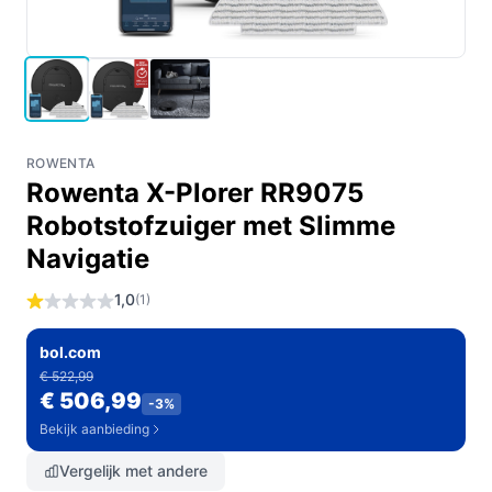
ROWENTA
Rowenta X-Plorer RR9075
Robotstofzuiger met Slimme
Navigatie
1,0
(1)
bol.com
€ 522,99
€ 506,99
-3%
Bekijk aanbieding
Vergelijk met andere