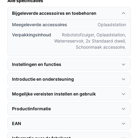
Alle specificaties
Wat maakt de Rowenta X-Plorer uniek in vergelijking
Bijgeleverde accessoires en toebehoren
met andere robotstofzuigers?
Meegeleverde accessoires
Oplaadstation
Lasernavigatie versus traditionele navigatie: De
Verpakkingsinhoud
Robotstofzuiger, Oplaadstation,
lasernavigatie zorgt voor een veel nauwkeurigere
Waterreservoir, 2x Standaard dweil,
en effectievere reiniging.
Schoonmaak accessoire.
Intelligente schoonmaakcyclus: In tegenstelling tot
veel concurrenten past deze robot zijn
Instellingen en functies
schoonmaakstrategie aan op basis van de
omgeving, wat resulteert in een schoner resultaat.
Introductie en ondersteuning
Compact en stil: Met een geluidsniveau van slechts
60 dB is deze robotstofzuiger stiller dan veel
Mogelijke vereisten instellen en gebruik
andere modellen, waardoor je hem kunt gebruiken
zonder gestoord te worden.
Productinformatie
Gebruik & praktische tips
EAN
Om het meeste uit jouw Rowenta X-Plorer te halen, volg