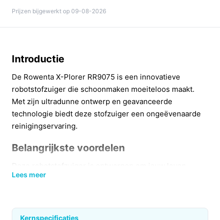
Prijzen bijgewerkt op 09-08-2026
Introductie
De Rowenta X-Plorer RR9075 is een innovatieve
robotstofzuiger die schoonmaken moeiteloos maakt.
Met zijn ultradunne ontwerp en geavanceerde
technologie biedt deze stofzuiger een ongeëvenaarde
reinigingservaring.
Belangrijkste voordelen
Deze robotstofzuiger is ontworpen om jouw leven
Lees meer
makkelijker te maken. Hier zijn enkele van de
belangrijkste voordelen:
Ultradunne constructie: Met een hoogte van
Kernspecificaties