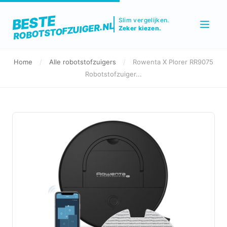
BESTE
Slim vergelijken.
ROBOTSTOFZUIGER.NL
Zeker kiezen.
Home
/
Alle robotstofzuigers
/
Rowenta X Plorer RR9075
Robotstofzuiger...