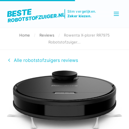
BESTE
Slim vergelijken.
ROBOTSTOFZUIGER.NL
Zeker kiezen.
Home
/
Reviews
/
Rowenta X-plorer RR7975
Robotstofzuiger...
Alle robotstofzuigers reviews