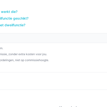
 werkt die?
or iedereen die op zoek is naar een
tstofzuiger. Met zijn innovatieve functies en
lfunctie geschikt?
ongeëvenaarde schoonmaakervaring.
et dweilfunctie?
p besterobotstofzuiger.nl. Kies bewust wat
om.
ssie, zonder extra kosten voor jou.
ordelingen, niet op commissiehoogte.