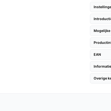
ofzuiger.
Instelling
- en Reactive Tech-technologieën navigeert
rdoor botsingen en vastlopen worden
Introduct
ijten en past automatisch de zuigkracht aan
Mogelijke 
unctie tijdelijk wordt uitgeschakeld.
Productin
EAN
+ zijn hier enkele tips:
Informatie
oplaadstation en laat deze volledig opladen.
Overige 
nden met je smartphone voor een
kplannen.
e stofzuiger stil genoeg is om te gebruiken