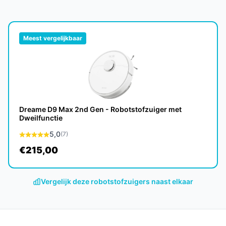
chone lucht door allergenen en stofdeeltjes
Meest vergelijkbaar
k Q10 S5+ vele jaren meegaan, met een
Dreame D9 Max 2nd Gen - Robotstofzuiger met
Dweilfunctie
5,0
(7)
 te herkennen en aan te passen aan de
randeerd is.
€215,00
e modellen?
Vergelijk deze robotstofzuigers naast elkaar
 S5+ een krachtigere zuigkracht, een
dsvrij gebruik dankzij het zelfledigende