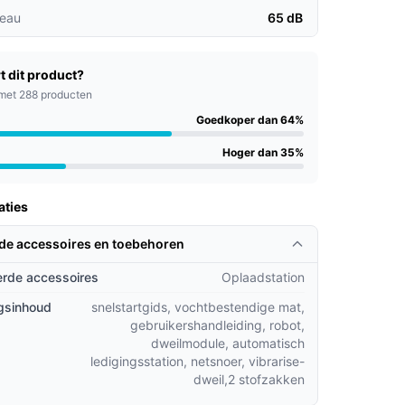
veau
65 dB
t dit product?
met 288 producten
Goedkoper dan 64%
Hoger dan 35%
aties
rde accessoires en toebehoren
rde accessoires
Oplaadstation
gsinhoud
snelstartgids, vochtbestendige mat,
gebruikershandleiding, robot,
dweilmodule, automatisch
ledigingsstation, netsnoer, vibrarise-
dweil,2 stofzakken