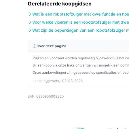
Gerelateerde koopgidsen
Conclusie
Wat is een robotstofzuiger met dweilfunctie en hoe
De Roborock Q10 S5+ is een uitstekende keuze vo
krachtige, efficiënte en gebruiksvriendelijke robo
Voor welke vloeren is een robotstofzuiger met dwei
handsfree reiniging biedt deze stofzuiger een 
Wat zijn de beperkingen van een robotstofzuiger m
Ontdek alle specificaties en vergelijk prijzen o
Over deze pagina
perfect past bij jouw behoeften!
Prijzen en voorraad worden regelmatig bijgewerkt via bol.c
Bij aankoop via onze links ontvangen wij mogelijk een commi
Onze aanbevelingen zijn gebaseerd op specificaties en beo
Laatst bijgewerkt: 07-08-2026
EAN: 6936905902320
Slim