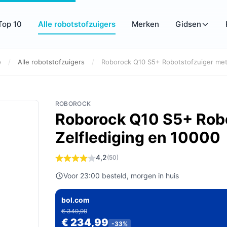
Top 10
Alle robotstofzuigers
Merken
Gidsen
e
/
Alle robotstofzuigers
/
Roborock Q10 S5+ Robotstofzuiger met 
ROBOROCK
Roborock Q10 S5+ Robo
Zelflediging en 10000
4,2
(50)
Voor 23:00 besteld, morgen in huis
bol.com
€ 349,99
€ 234,99
-33%