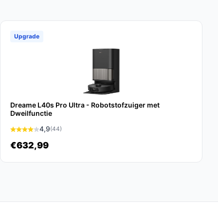
Upgrade
Dreame L40s Pro Ultra - Robotstofzuiger met
Dweilfunctie
4,9
(44)
€632,99