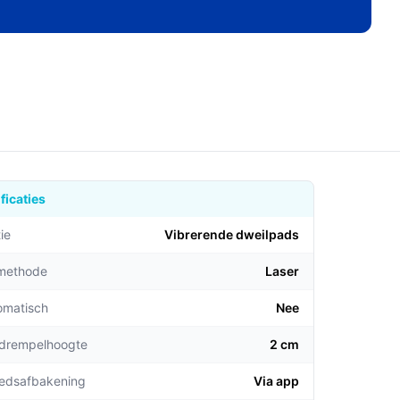
ficaties
ie
Vibrerende dweilpads
emethode
Laser
omatisch
Nee
 drempelhoogte
2 cm
edsafbakening
Via app