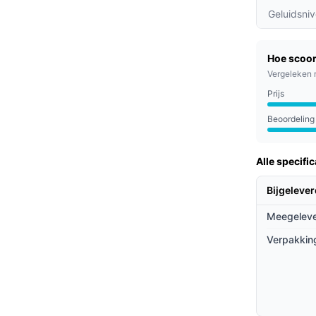
ert moeiteloos vuil, stof en dierenharen van
Geluidsni
 en hardhouten vloeren.
ij het zelfledigende station met een grote
Hoe scoor
n onderhoud te plegen, ideaal voor drukke
Vergeleken 
Prijs
aRise 2.0-systeem zorgt voor 3000
kige vlekken effectief worden verwijderd.
Beoordeling
Alle specific
t kinderen of huisdieren, drukke
een schone leefomgeving zonder tijd te
Bijgeleve
Meegeleve
ieven
Verpakkin
 combinatie van krachtige prestaties en
twerp minimaliseert haarverstrikkingen, wat