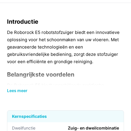
Introductie
De Roborock E5 robotstofzuiger biedt een innovatieve
oplossing voor het schoonmaken van uw vloeren. Met
geavanceerde technologieën en een
gebruiksvriendelijke bediening, zorgt deze stofzuiger
voor een efficiënte en grondige reiniging.
Belangrijkste voordelen
De Roborock E5 biedt verschillende praktische
Lees meer
voordelen die uw schoonmaakroutine aanzienlijk
verbeteren:
Uitstekende zuigkracht van 2500 Pa, waardoor
Kernspecificaties
zelfs hardnekkig vuil en stof eenvoudig worden
verwijderd.
Dweilfunctie
Zuig- en dweilcombinatie​