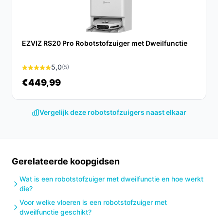
elk huishouden.
Ontdek alle specificaties en vergelijk prijzen op
besterobotstofzuiger.nl. Kies bewust wat perfect past
EZVIZ RS20 Pro Robotstofzuiger met Dweilfunctie
bij jouw behoeften!
5,0
(5)
€449,99
Vergelijk deze robotstofzuigers naast elkaar
Gerelateerde koopgidsen
Wat is een robotstofzuiger met dweilfunctie en hoe werkt
die?
Voor welke vloeren is een robotstofzuiger met
dweilfunctie geschikt?