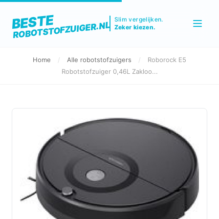
BESTE
Slim vergelijken.
ROBOTSTOFZUIGER.NL
Zeker kiezen.
Home
/
Alle robotstofzuigers
/
Roborock E5
Robotstofzuiger 0,46L Zakloo...