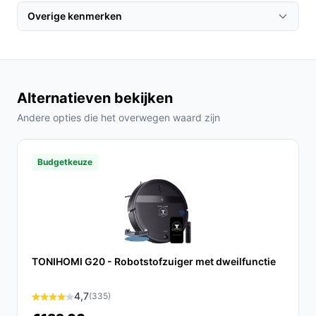
laat deze volledig opladen. Download de bijbehorende
Overige kenmerken
app voor extra functionaliteiten, zoals het instellen van
schoonmaakschema's en het volgen van de voortgang.
Specificaties in mensentaal
Alternatieven bekijken
Geluidsniveau van 69 dB: Dit betekent dat de E5
relatief stil is tijdens het schoonmaken, wat prettig
Andere opties die het overwegen waard zijn
is in een rustige omgeving.
Li-Ion batterijtechnologie: Dit type batterij biedt
Budgetkeuze
een lange levensduur en is efficiënter, waardoor
de E5 snel oplaadt en langdurig kan werken.
Veelgestelde vragen
Hoe lang gaat dit product mee?
TONIHOMI G20 - Robotstofzuiger met dweilfunctie
De Roborock E5 is ontworpen voor langdurig gebruik,
met een levensduur van de batterij die tot 2-3 jaar kan
4,7
(335)
meegaan, afhankelijk van gebruik en onderhoud.