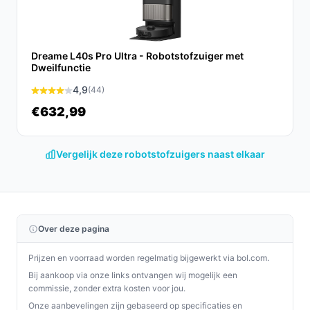
unieke functies en gebruiksgemak is deze robot een
waardevolle aanvulling voor elk huishouden.
Ontdek alle specificaties en vergelijk prijzen op
Dreame L40s Pro Ultra - Robotstofzuiger met
Dweilfunctie
besterobotstofzuiger.nl. Kies bewust wat perfect past
bij jouw behoeften!
4,9
(44)
€632,99
Vergelijk deze robotstofzuigers naast elkaar
Over deze pagina
Prijzen en voorraad worden regelmatig bijgewerkt via bol.com.
Bij aankoop via onze links ontvangen wij mogelijk een
commissie, zonder extra kosten voor jou.
Onze aanbevelingen zijn gebaseerd op specificaties en