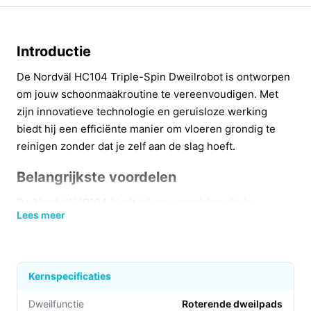
Introductie
De Nordväl HC104 Triple-Spin Dweilrobot is ontworpen
om jouw schoonmaakroutine te vereenvoudigen. Met
zijn innovatieve technologie en geruisloze werking
biedt hij een efficiënte manier om vloeren grondig te
reinigen zonder dat je zelf aan de slag hoeft.
Belangrijkste voordelen
De Nordväl HC104 biedt tal van voordelen die je
Lees meer
dagelijkse leven kunnen verbeteren:
Stille werking:
Met een geluidsniveau van slechts
43 dB kun je de robot gebruiken zonder je
Kernspecificaties
dagelijkse activiteiten te verstoren.
Efficiënte reiniging:
Dankzij de triple-spin
Dweilfunctie
Roterende dweilpads