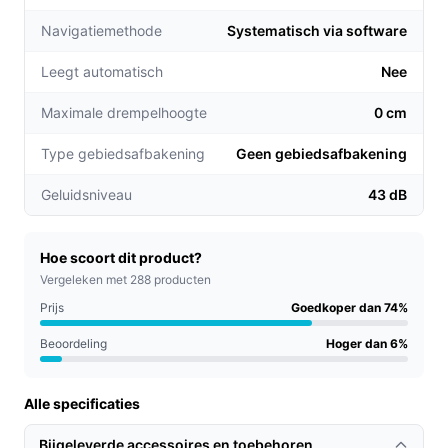
technologie en drie krachtige motoren worden
Navigatiemethode
Systematisch via software
hardnekkige vlekken effectief verwijderd van
verschillende vloertypes, zoals tegels en laminaat.
Leegt automatisch
Nee
Gebruiksgemak:
Met een batterijduur van 120
minuten en een afstandsbediening kun je de robot
Maximale drempelhoogte
0 cm
eenvoudig bedienen en instellen.
Type gebiedsafbakening
Geen gebiedsafbakening
Voor welke doelgroep?
Geluidsniveau
43 dB
Deze dweilrobot is ideaal voor drukke huishoudens,
gezinnen met huisdieren en mensen die moeite hebben
met traditionele schoonmaakmethoden. Of je nu een
Hoe scoort dit product?
drukke professional bent of een ouder met kleine
Vergeleken met 288 producten
kinderen, de Nordväl HC104 verlicht jouw dagelijkse
Prijs
Goedkoper dan 74%
schoonmaaktaken.
Beoordeling
Hoger dan 6%
Praktische voordelen t.o.v. alternatieven
Alle specificaties
De Nordväl HC104 onderscheidt zich van andere
dweilrobots door zijn unieke kenmerken:
Bijgeleverde accessoires en toebehoren