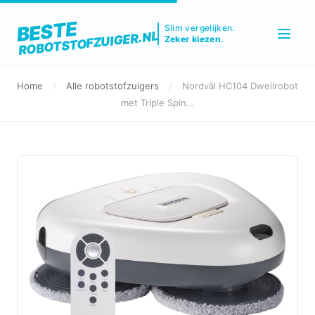
BESTE
Slim vergelijken.
ROBOTSTOFZUIGER.NL
Zeker kiezen.
Home
/
Alle robotstofzuigers
/
Nordväl HC104 Dweilrobot
met Triple Spin...