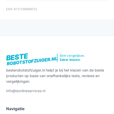
runtime. Minder geschikt als je een zeer grote
EAN: 8721398966052
ingebouwde stofopvang nodig hebt (robotreservoir 0,30
l) of als je specifieke eisen hebt voor het leegstation of
app‑features—controleer die details in de specificaties.
Bekijk varianten en actuele prijzen op
besterobotstofzuiger.nl voordat je kiest.
BESTE
Slim vergelijken.
ROBOTSTOFZUIGER.NL
Zeker kiezen.
besterobotstofzuiger.nl helpt je bij het kiezen van de beste
producten op basis van onafhankelijke tests, reviews en
vergelijkingen.
info@lsonlineservices.nl
Navigatie