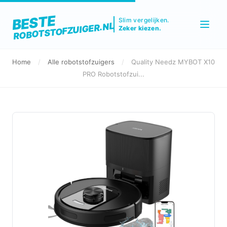
BESTE
Slim vergelijken.
ROBOTSTOFZUIGER.NL
Zeker kiezen.
Home
/
Alle robotstofzuigers
/
Quality Needz MYBOT X10
PRO Robotstofzui...