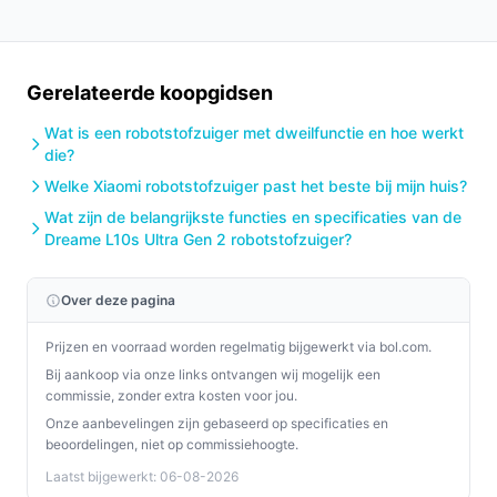
verkrijgbaar zijn. Houd het laad- en leegstation vrij van
stofophoping.
Wat is de belangrijkste afweging bij dit type product?
Gerelateerde koopgidsen
De afweging komt neer op schoonmaakcomfort versus
Wat is een robotstofzuiger met dweilfunctie en hoe werkt
operationele details: een robot met dweilfunctie, LiDAR
die?
en een leegstation biedt veel automatisering, maar de
Welke Xiaomi robotstofzuiger past het beste bij mijn huis?
daadwerkelijke gebruiksvriendelijkheid hangt af van
Wat zijn de belangrijkste functies en specificaties van de
reservoirgrootte, legeprocedure van het station en
Dreame L10s Ultra Gen 2 robotstofzuiger?
aanwezige app‑/mappingfuncties.
Over deze pagina
Conclusie
Prijzen en voorraad worden regelmatig bijgewerkt via bol.com.
De MYBOT X10 PRO is een ronde robotstofzuiger met
Bij aankoop via onze links ontvangen wij mogelijk een
dweilfunctie, LiDAR‑navigatie, laad- & leegstation,
commissie, zonder extra kosten voor jou.
HEPA‑filter, 150 minuten batterij en een opgegeven
Onze aanbevelingen zijn gebaseerd op specificaties en
zuigwaarde van 6000 (titel: 6000PA; spec: Airwatts
beoordelingen, niet op commissiehoogte.
6000). Goed passend bij wie geautomatiseerd
Laatst bijgewerkt: 06-08-2026
stofzuigen én dweilen wil en waarde hecht aan lange