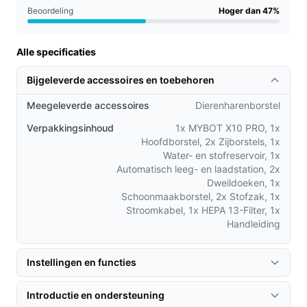
Beoordeling
Hoger dan 47%
Waar let je op bij prestaties? let op de opgegeven
zuigkracht (6000 volgens titel/specificatie) en de
reservoirgrootte (0,30 l) om te beoordelen hoe
Alle specificaties
vaak legen nodig is.
Bijgeleverde accessoires en toebehoren
Gebruik & tips
Meegeleverde accessoires
Dierenharenborstel
Praktische, veilige adviezen bij plaatsen en onderhoud.
Verpakkingsinhoud
1x MYBOT X10 PRO, 1x
Hoofdborstel, 2x Zijborstels, 1x
- Plaats het laad- & leegstation op een vlakke, vrij
Water- en stofreservoir, 1x
toegankelijke plek met voldoende ruimte eromheen.
Automatisch leeg- en laadstation, 2x
- Maak vóór gebruik de vloer vrij van losse snoeren en
Dweildoeken, 1x
Schoonmaakborstel, 2x Stofzak, 1x
kleine voorwerpen die vast kunnen lopen.
Stroomkabel, 1x HEPA 13-Filter, 1x
- Vervang of reinig het Hepa-filter volgens de
Handleiding
instructies uit de handleiding; controleer welke filters
compatibel zijn.
Instellingen en functies
- Houd rekening met de 0,30 l reservoirinhoud;
controleer en leeg het reservoir vaker bij veel vuil of
Introductie en ondersteuning
huisdieren.