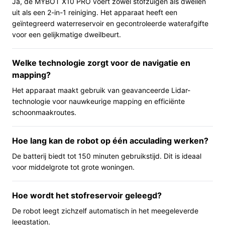
Ja, de MYBOT X10 PRO voert zowel stofzuigen als dweilen
robotstofzuiger met dweilfunctie. De robot gebruikt
uit als een 2-in-1 reiniging. Het apparaat heeft een
LiDAR-navigatie voor locatiebepaling (titel vermeldt
geïntegreerd waterreservoir en gecontroleerde waterafgifte
LiDAR). Met een batterij die volgens specificatie tot
voor een gelijkmatige dweilbeurt.
ongeveer 150 minuten kan draaien, kun je meerdere
kamers achter elkaar laten reinigen. Het apparaat is
Welke technologie zorgt voor de navigatie en
zwart van kleur en heeft een Hepa‑luchtfilter in de
mapping?
specificatie. Het geluidsniveau staat vermeld op 50 dB
en de oplaadtijd op 120 minuten. Het reservoir in de
Het apparaat maakt gebruik van geavanceerde Lidar-
technologie voor nauwkeurige mapping en efficiënte
robot zelf is 0,30 l; er wordt ook een laad- & leegstation
schoonmaakroutes.
genoemd in de naam, maar raadpleeg de specificaties
voor details over hoe dat station werkt.
Hoe lang kan de robot op één acculading werken?
Belangrijkste voordelen
De batterij biedt tot 150 minuten gebruikstijd. Dit is ideaal
voor middelgrote tot grote woningen.
De voordelen zijn praktisch en direct verbonden aan de
genoemde specificaties en functies.
Hoe wordt het stofreservoir geleegd?
2-in-1 reiniging: stofzuigen en dweilen
De robot leegt zichzelf automatisch in het meegeleverde
gecombineerd, handig als je zowel vegen als licht
leegstation.