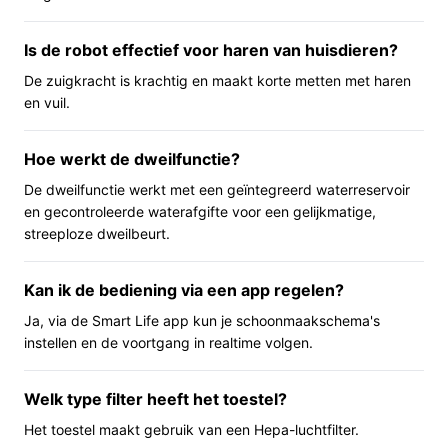
dweilen wilt automatiseren.
Langere werktijd: met een opgegeven batterijduur
Is de robot effectief voor haren van huisdieren?
van 150 minuten kun je meerdere ruimtes per
sessie laten lopen, mits dat voor jouw woning
De zuigkracht is krachtig en maakt korte metten met haren
voldoende is.
en vuil.
Filtratie en hygiëne: het apparaat heeft een Hepa-
filter, relevant voor fijnstofopvang in huis.
Hoe werkt de dweilfunctie?
De dweilfunctie werkt met een geïntegreerd waterreservoir
Voor wie is dit geschikt?
en gecontroleerde waterafgifte voor een gelijkmatige,
Geschikt voor huishoudens die een geautomatiseerde
streeploze dweilbeurt.
oplossing willen met zowel stofzuigen als dweilen,
mensen die waarde hechten aan LiDAR-navigatie en
Kan ik de bediening via een app regelen?
gebruikers die een robot willen met relatief lange
Ja, via de Smart Life app kun je schoonmaakschema's
looptijd per acculading. Ook handig als je een zwart
instellen en de voortgang in realtime volgen.
ontwerp prefereert.
Voor wie is dit minder geschikt?
Welk type filter heeft het toestel?
Als je grote hoeveelheden dierenhaar of vuil hebt en
Het toestel maakt gebruik van een Hepa-luchtfilter.