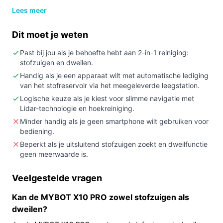
Lees meer
Kopen als:
je zoekt een ronde robot met
dweilfunctie, LiDAR-navigatie, een laad- en
Dit moet je weten
leegstation en een opgegeven zuigwaarde van
6000 (titel: 6000PA; specificatie: Airwatts 6000).
Past bij jou als je behoefte hebt aan 2-in-1 reiniging:
stofzuigen en dweilen.
Niet kopen als:
je een zeer grote ingebouwde
opvangcontainer nodig hebt (de robot heeft een
Handig als je een apparaat wilt met automatische lediging
van het stofreservoir via het meegeleverde leegstation.
verzamelreservoir van 0,30 l) of als je nauwkeurige
Logische keuze als je kiest voor slimme navigatie met
details over het leegstation of app‑functies nodig
Lidar-technologie en hoekreiniging.
hebt en die niet in de specificaties terugvindt.
Minder handig als je geen smartphone wilt gebruiken voor
Belangrijkste check:
controleer vóór aankoop of
bediening.
het leegstation en de dweilfunctie in de
Beperkt als je uitsluitend stofzuigen zoekt en dweilfunctie
specificaties de eigenschappen hebben die jij
geen meerwaarde is.
verwacht (opvangcapaciteit, automatisch legen,
watertankgrootte, app‑functionaliteit).
Veelgestelde vragen
Wat je in de praktijk merkt
Kan de MYBOT X10 PRO zowel stofzuigen als
dweilen?
In huis werkt de MYBOT X10 PRO als een ronde