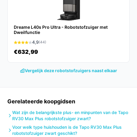
De iRobot Roomba Combo® 2 Essential + AutoWash
Dock is een veelzijdige, efficiënte en
gebruiksvriendelijke robotstofzuiger die ideaal is voor
Dreame L40s Pro Ultra - Robotstofzuiger met
Dweilfunctie
iedereen die waarde hecht aan een schone vloer zonder
veel moeite. Het bespaart tijd en biedt een grondige
4,9
(44)
reiniging.
€632,99
Ontdek alle specificaties en vergelijk prijzen op
besterobotstofzuiger.nl. Kies bewust wat perfect past
Vergelijk deze robotstofzuigers naast elkaar
bij jouw behoeften!
Gerelateerde koopgidsen
Wat zijn de belangrijkste plus- en minpunten van de Tapo
RV30 Max Plus robotstofzuiger zwart?
Voor welk type huishouden is de Tapo RV30 Max Plus
robotstofzuiger zwart geschikt?