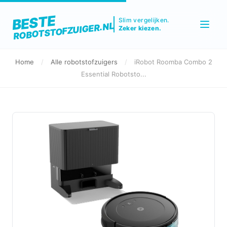
BESTE
Slim vergelijken.
ROBOTSTOFZUIGER.NL
Zeker kiezen.
Home
/
Alle robotstofzuigers
/
iRobot Roomba Combo 2
Essential Robotsto...