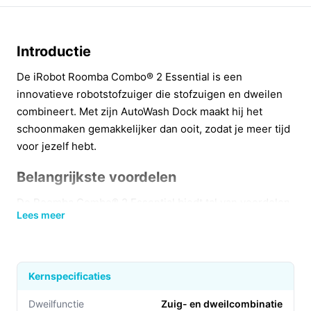
Introductie
De iRobot Roomba Combo® 2 Essential is een
innovatieve robotstofzuiger die stofzuigen en dweilen
combineert. Met zijn AutoWash Dock maakt hij het
schoonmaken gemakkelijker dan ooit, zodat je meer tijd
voor jezelf hebt.
Belangrijkste voordelen
De Roomba Combo® 2 Essential biedt tal van voordelen
Lees meer
die het onderhoud van je vloer aanzienlijk
vereenvoudigen:
Automatische reiniging: De robot leegt zichzelf in
Kernspecificaties
het AutoWash Dock, waardoor je tot 60 dagen geen
omkijken hebt naar het legen van de vuilcontainer.
Dweilfunctie
Zuig- en dweilcombinatie​