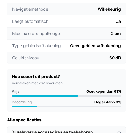
Gecombineerde functies: Dankzij de stofzuig- en
Navigatiemethode
Willekeurig
dweilfunctie hoef je niet meer twee verschillende
apparaten te gebruiken. Dit bespaart tijd en ruimte
Leegt automatisch
Ja
in je huis.
Efficiënte navigatie: Met slimme sensoren
Maximale drempelhoogte
2 cm
navigeert de Roomba moeiteloos rond meubels en
Type gebiedsafbakening
Geen gebiedsafbakening
obstakels, wat zorgt voor een grondige en
systematische reiniging.
Geluidsniveau
60 dB
Voor welke doelgroep?
Deze robotstofzuiger is ideaal voor drukke
Hoe scoort dit product?
huishoudens, gezinnen met kinderen, of
Vergeleken met 287 producten
huisdierenbezitters. Ook voor ouderen of mensen met
Prijs
Goedkoper dan 61%
mobiliteitsbeperkingen biedt hij een uitstekende
Beoordeling
Hoger dan 23%
oplossing voor het schoonhouden van de vloer zonder
fysieke inspanning.
Alle specificaties
Praktische voordelen t.o.v. alternatieven
Bijgeleverde accessoires en toebehoren