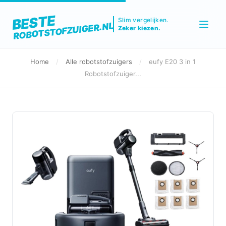
BESTE
Slim vergelijken.
ROBOTSTOFZUIGER.NL
Zeker kiezen.
Home
/
Alle robotstofzuigers
/
eufy E20 3 in 1
Robotstofzuiger...