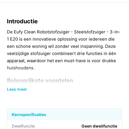
Introductie
De Eufy Clean Robotstofzuiger - Steelstofzuiger - 3-in-
1 E20 is een innovatieve oplossing voor iedereen die
een schone woning wil zonder veel inspanning. Deze
veelzijdige stofzuiger combineert drie functies in één
apparaat, waardoor het een must-have is voor drukke
huishoudens.
Belangrijkste voordelen
Lees meer
Met de E20 geniet je van de volgende voordelen:
Drie-in-één functionaliteit:
Deze stofzuiger kan
eenvoudig worden omgevormd tot een
Kernspecificaties
handstofzuiger, steelstofzuiger of robotstofzuiger,
waardoor hij perfect is voor elke
Dweilfunctie
Geen dweilfunctie