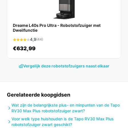
3-in-1 E20 haal je een innovatieve en veelzijdige
schoonmaakoplossing in huis. Deze stofzuiger past
perfect in een moderne levensstijl en biedt zowel
gemak als effectiviteit.
Dreame L40s Pro Ultra - Robotstofzuiger met
Dweilfunctie
Ontdek alle specificaties en vergelijk prijzen op
4,9
(44)
besterobotstofzuiger.nl. Kies bewust wat perfect past
€632,99
bij jouw behoeften!
Vergelijk deze robotstofzuigers naast elkaar
Gerelateerde koopgidsen
Wat zijn de belangrijkste plus- en minpunten van de Tapo
RV30 Max Plus robotstofzuiger zwart?
Voor welk type huishouden is de Tapo RV30 Max Plus
robotstofzuiger zwart geschikt?