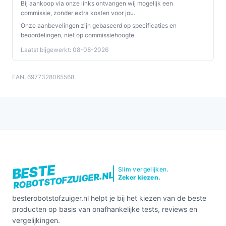
Bij aankoop via onze links ontvangen wij mogelijk een
ledigings-/dweilfuncties).
commissie, zonder extra kosten voor jou.
Onze aanbevelingen zijn gebaseerd op specificaties en
Bekijk varianten en actuele prijzen op
beoordelingen, niet op commissiehoogte.
besterobotstofzuiger.nl voordat je kiest.
Laatst bijgewerkt: 08-08-2026
EAN: 6977328065568
BESTE
Slim vergelijken.
ROBOTSTOFZUIGER.NL
Zeker kiezen.
besterobotstofzuiger.nl helpt je bij het kiezen van de beste
producten op basis van onafhankelijke tests, reviews en
vergelijkingen.