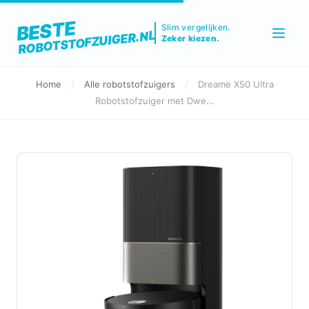
BESTE
Slim vergelijken.
ROBOTSTOFZUIGER.NL
Zeker kiezen.
Home
/
Alle robotstofzuigers
/
Dreame X50 Ultra
Robotstofzuiger met Dwe...