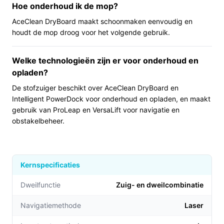
huizen met dieren, en komt met accessoires die
Hoe onderhoud ik de mop?
dat ondersteunen.
AceClean DryBoard maakt schoonmaken eenvoudig en
Compact en geschikt voor lage meubels: de ronde
houdt de mop droog voor het volgende gebruik.
vorm en specificatie over reinigen onder laag
meubilair maken het handiger in kleine of laag
Welke technologieën zijn er voor onderhoud en
ingerichte kamers.
opladen?
Voor wie is dit geschikt?
De stofzuiger beschikt over AceClean DryBoard en
Intelligent PowerDock voor onderhoud en opladen, en maakt
Dit model past bij:
gebruik van ProLeap en VersaLift voor navigatie en
obstakelbeheer.
- Huishoudens met huisdieren die een robot willen die
speciaal daarvoor bedoeld is.
- Mensen die lange schoonmaaksessies willen zonder
vaak op te laden.
Kernspecificaties
- Mensen met lage meubels die regelmatig onder
banken en bedden willen laten reinigen.
Dweilfunctie
Zuig- en dweilcombinatie​
Voor wie is dit minder geschikt?
Navigatiemethode
Laser
Als je sterke allergieën hebt en een HEPA-filter vereist