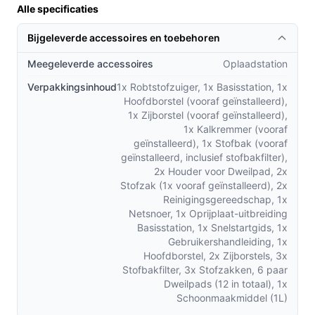
Alle specificaties
volgens specificatie) geeft een aanduiding van
zuigcapaciteit in deze lijst, maar vergelijk dit cijfer
Bijgeleverde accessoires en toebehoren
met wat fabrikanten van alternatieven opgeven en
let op extra functies zoals borstels en
Meegeleverde accessoires
Oplaadstation
dweilmodules.
Verpakkingsinhoud
1x Robtstofzuiger, 1x Basisstation, 1x
Hoofdborstel (vooraf geïnstalleerd),
Gebruik & tips
1x Zijborstel (vooraf geïnstalleerd),
1x Kalkremmer (vooraf
Praktische tips om optimaal met de robot te werken:
geïnstalleerd), 1x Stofbak (vooraf
geïnstalleerd, inclusief stofbakfilter),
Zorg dat laadstation vrij staat en niet in een krappe
2x Houder voor Dweilpad, 2x
hoek; de robot moet makkelijk aankoppelen.
Stofzak (1x vooraf geïnstalleerd), 2x
Leeg of controleer het opvangreservoir regelmatig
Reinigingsgereedschap, 1x
Netsnoer, 1x Oprijplaat-uitbreiding
(0,40 l) om verstopping en verlies van
Basisstation, 1x Snelstartgids, 1x
schoonmaakefficiëntie te voorkomen.
Gebruikershandleiding, 1x
Controleer accessoires op correcte bevestiging
Hoofdborstel, 2x Zijborstels, 3x
voor gebruik van de dweilfunctie.
Stofbakfilter, 3x Stofzakken, 6 paar
Dweilpads (12 in totaal), 1x
Houd vloerruimtes vrij van losse kabels en kleine
Schoonmaakmiddel (1L)
obstakels voor betrouwbare reiniging onder lage