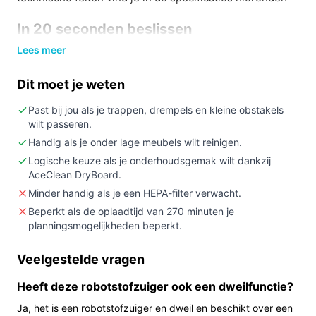
In 20 seconden beslissen
Lees meer
Kopen als:
je een robot zoekt met lange
batterijduur (200 minuten), speciale aandacht voor
Dit moet je weten
huisdierharen en een complete set accessoires.
Niet kopen als:
je expliciet een HEPA-filter nodig
Past bij jou als je trappen, drempels en kleine obstakels
wilt passeren.
hebt voor allergieën (dit model heeft geen HEPA-
filter).
Handig als je onder lage meubels wilt reinigen.
Logische keuze als je onderhoudsgemak wilt dankzij
Belangrijkste check:
controleer in de specificaties
AceClean DryBoard.
of functies zoals automatische lediging of
Minder handig als je een HEPA-filter verwacht.
dweilreiniging in de uitvoering zitten die jij
Beperkt als de oplaadtijd van 270 minuten je
verwacht.
planningsmogelijkheden beperkt.
Wat je in de praktijk merkt
Veelgestelde vragen
Dagelijks gebruik betekent dat de robot zelfstandig
Heeft deze robotstofzuiger ook een dweilfunctie?
vloeren kan stofzuigen en dweilen met de
meegeleverde accessoires. De opgegeven batterijduur
Ja, het is een robotstofzuiger en dweil en beschikt over een