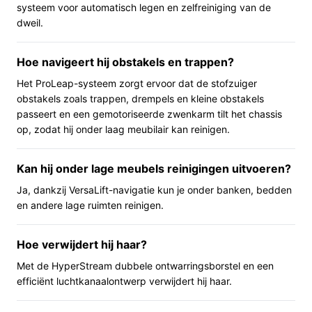
van 200 minuten maakt langere schoonmaaksessies op
systeem voor automatisch legen en zelfreiniging van de
één lading mogelijk; het opladen duurt 270 minuten. De
dweil.
compacte, ronde vorm en de vermelding dat hij onder
laag meubilair reinigt, wijzen erop dat hij geschikt is
Hoe navigeert hij obstakels en trappen?
voor ruimten met lage banken en bedden. Houd er
Het ProLeap-systeem zorgt ervoor dat de stofzuiger
rekening mee dat het opvangreservoir 0,40 liter is en
obstakels zoals trappen, drempels en kleine obstakels
dat er geen HEPA-filter aanwezig is — controleer of dat
passeert en een gemotoriseerde zwenkarm tilt het chassis
overeenkomt met jouw wensen, vooral bij allergieën of
op, zodat hij onder laag meubilair kan reinigen.
veel stof.
Kan hij onder lage meubels reinigingen uitvoeren?
Belangrijkste voordelen
Ja, dankzij VersaLift-navigatie kun je onder banken, bedden
De voordelen zijn vooral praktisch en gebruikersgericht:
en andere lage ruimten reinigen.
Grote actieradius dankzij 200 minuten batterijduur:
Hoe verwijdert hij haar?
je kunt grotere oppervlakken achter elkaar laten
doen zonder tussentijds opladen.
Met de HyperStream dubbele ontwarringsborstel en een
efficiënt luchtkanaalontwerp verwijdert hij haar.
Ontworpen met huisdierharen in gedachten: het
product wordt gepresenteerd als geschikt voor