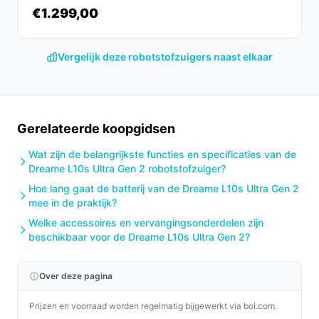
€1.299,00
Wat is de belangrijkste afweging bij dit type product?
De trade-off komt neer op comfort versus specifieke
Vergelijk deze robotstofzuigers naast elkaar
eisen: lange batterijduur en functies voor huisdierharen
bieden gemak, maar een relatief klein reservoir (0,40 l)
en het ontbreken van een HEPA-filter kunnen nadelen
zijn voor wie veel huisstof of allergieën heeft.
Gerelateerde koopgidsen
Controleer welke eigenschappen voor jou zwaarder
wegen.
Wat zijn de belangrijkste functies en specificaties van de
Dreame L10s Ultra Gen 2 robotstofzuiger?
Conclusie
Hoe lang gaat de batterij van de Dreame L10s Ultra Gen 2
mee in de praktijk?
De Dreame X50 Ultra Complete is geschikt voor
Welke accessoires en vervangingsonderdelen zijn
huishoudens met huisdieren die veel gemak willen,
beschikbaar voor de Dreame L10s Ultra Gen 2?
lange werktijden en reiniging onder lage meubels.
Minder geschikt als je een HEPA-filter vereist of een
Over deze pagina
zeer groot stofreservoir wilt. Belangrijkste check:
verifieer in de specificaties of de uitvoering en
Prijzen en voorraad worden regelmatig bijgewerkt via bol.com.
accessoires voldoen aan je wensen (vooral filtertype en