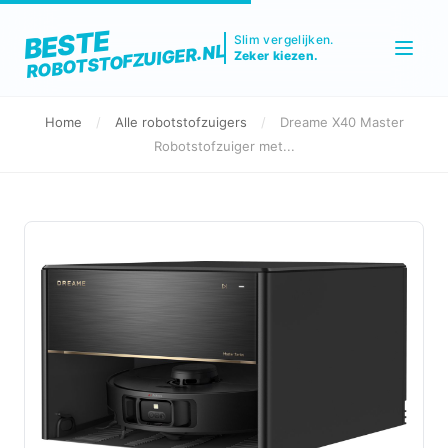
BESTE
Slim vergelijken.
ROBOTSTOFZUIGER.NL
Zeker kiezen.
Home
/
Alle robotstofzuigers
/
Dreame X40 Master
Robotstofzuiger met...