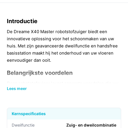
Introductie
De Dreame X40 Master robotstofzuiger biedt een
innovatieve oplossing voor het schoonmaken van uw
huis. Met zijn geavanceerde dweilfunctie en handsfree
basisstation maakt hij het onderhoud van uw vloeren
eenvoudiger dan ooit.
Belangrijkste voordelen
Deze robotstofzuiger levert concrete voordelen die uw
Lees meer
schoonmaakroutine aanzienlijk verbeteren.
Efficiënte reiniging:
Dankzij de krachtige 19000
Airwatts en een batterijduur van 180 minuten zorgt
Kernspecificaties
de X40 Master voor een grondige reiniging van
grote ruimtes zonder onderbreking.
Dweilfunctie
Zuig- en dweilcombinatie​