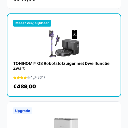
uitstekende keuze voor diegenen die op zoek zijn naar
een efficiënte en gebruiksvriendelijke oplossing voor
hun schoonmaakbehoeften. Met zijn innovatieve
functies en gebruiksgemak maakt hij het dagelijks
Meest vergelijkbaar
onderhoud van uw woning een stuk eenvoudiger.
Ontdek alle specificaties en vergelijk prijzen op
besterobotstofzuiger.nl. Kies bewust wat perfect past
bij jouw behoeften!
TONIHOMI® Q8 Robotstofzuiger met Dweilfunctie
Zwart
4,7
(331)
€489,00
Upgrade