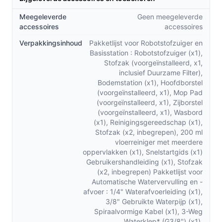
met andere modellen op de markt?
Meegeleverde
Geen meegeleverde
Compacte basisstation:
In tegenstelling tot veel
accessoires
accessoires
alternatieven, biedt het handsfree basisstation een
Verpakkingsinhoud
Pakketlijst voor Robotstofzuiger en
8-in-1 functie die reiniging vergemakkelijkt en
Basisstation : Robotstofzuiger (x1),
onderhoud minimaliseert.
Stofzak (voorgeïnstalleerd, x1,
inclusief Duurzame Filter),
Automatische watervulling:
Dit systeem bespaart
Bodemstation (x1), Hoofdborstel
tijd en moeite, wat essentieel is voor een druk
(voorgeïnstalleerd, x1), Mop Pad
leven.
(voorgeïnstalleerd, x1), Zijborstel
Uitschuifbare zijborstel:
(voorgeïnstalleerd, x1), Wasbord
Deze functie zorgt voor
(x1), Reinigingsgereedschap (x1),
een diepere reiniging in hoeken en randen, iets
Stofzak (x2, inbegrepen), 200 ml
wat veel concurrenten niet kunnen bieden.
vloerreiniger met meerdere
oppervlakken (x1), Snelstartgids (x1)
Gebruik & praktische tips
Gebruikershandleiding (x1), Stofzak
(x2, inbegrepen) Pakketlijst voor
Om het meeste uit uw Dreame X40 Master te halen,
Automatische Watervervulling en -
volgen hier enkele handige tips.
afvoer : 1/4" Waterafvoerleiding (x1),
3/8" Gebruikte Waterpijp (x1),
Installatie & setup
Spiraalvormige Kabel (x1), 3-Weg
Waterklep* (G3/8") (x1),