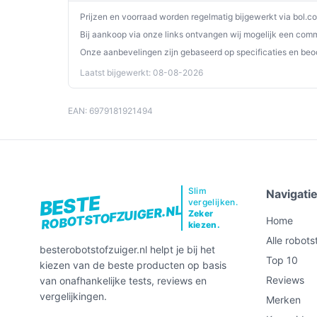
Specificaties in mensentaal
Prijzen en voorraad worden regelmatig bijgewerkt via bol.c
20.000 Pa zuigkracht:
hoge aangebrachte zui
Bij aankoop via onze links ontvangen wij mogelijk een commi
dierenharen hebt.
Onze aanbevelingen zijn gebaseerd op specificaties en beo
Capaciteit stofzak 4 L:
relatief grote opvan
Laatst bijgewerkt: 08-08-2026
legen.
Batterijduur 125 minuten:
lange looptijd die
EAN: 6979181921494
schoonmaaksessies; check of dit volstaat vo
Oplaadtijd 4,5 uur:
houdt rekening met de ti
Geluidsniveau 76 dB:
vrij hoorbaar tijdens g
is.
Slim
Accutechnologie Li-Ion, voltage 14,4 V:
sta
Navigati
BESTE
vergelijken.
ROBOTSTOFZUIGER.NL
relevant voor laadspecificaties en vervangba
Zeker
Home
kiezen.
Dweilfunctie en 3D-mapping:
voegt nat rein
Alle robots
verboden zones via app.
besterobotstofzuiger.nl helpt je bij het
Top 10
kiezen van de beste producten op basis
Automatisch legen en dubbel anti-klitsyst
Reviews
van onafhankelijke tests, reviews en
handmatig onderhoud.
vergelijkingen.
Merken
Afstandsbediening:
nee — bediening gaat v