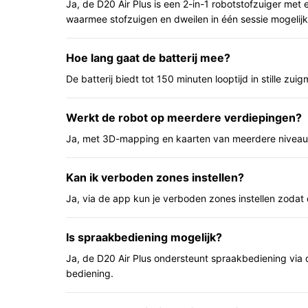
Ja, de D20 Air Plus is een 2-in-1 robotstofzuiger met 
waarmee stofzuigen en dweilen in één sessie mogelijk 
Belangrijkste voordelen
Praktische uitwerkingen van de specificaties voor
Hoe lang gaat de batterij mee?
Hoge zuigkracht (20.000 Pa): bedoeld om uite
De batterij biedt tot 150 minuten looptijd in stille zui
huishoudens met veel stof of haren.
Grote stofzak en automatische lediging: min
Werkt de robot op meerdere verdiepingen?
als je huishouden veel schoonmaakt.
Ja, met 3D-mapping en kaarten van meerdere niveaus 
App-bediening en mapping: je kunt ruimtes 
afstandsbediening, wat planning en beheer 
Kan ik verboden zones instellen?
Voor wie is dit geschikt?
Ja, via de app kun je verboden zones instellen zodat
Huishoudens die minder vaak willen bijvullen, me
produceren, en gebruikers die waarde hechten aa
Is spraakbediening mogelijk?
meerdere verdiepingen.
Ja, de D20 Air Plus ondersteunt spraakbediening via 
bediening.
Voor wie is dit minder geschikt?
Als je een zeer stille robot nodig hebt, let op he