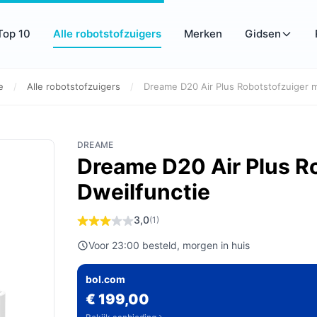
Top 10
Alle robotstofzuigers
Merken
Gidsen
e
/
Alle robotstofzuigers
/
Dreame D20 Air Plus Robotstofzuiger me
DREAME
Dreame D20 Air Plus R
Dweilfunctie
3,0
(1)
Voor 23:00 besteld, morgen in huis
bol.com
€ 199,00