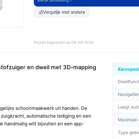
Bekijk aanbieding
Vergelijk met andere
Prijzen bijgewerkt op 08-08-2026
tstofzuiger en dweil met 3D-mapping
Kernspeci
Dweilfunct
Navigati
Leegt aut
agelijks schoonmaakwerk uit handen. De
zuigkracht, automatische lediging en een
Maximale
ak handmatig wilt bijvullen en een app-
Type gebi