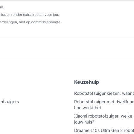
om.
gwaarde; belangrijk als je veel stof of
ssie, zonder extra kosten voor jou.
ordelingen, niet op commissiehoogte.
g, waardoor je minder vaak handmatig hoeft te
 geschikt kan zijn voor middelgrote tot grote
or je woningoppervlak.
jd tussen meerdere lange reinigingsbeurten.
ebruik; denk aan planning als stilte belangrijk
ndaard moderne accutechniek en spanning;
e
Keuzehulp
arheid.
Robotstofzuiger kiezen: waar 
igen toe en biedt kaartnavigatie met
tofzuigers
Robotstofzuiger met dweilfunc
hoe werkt het
eem:
gemak bij haren en minder vaak
Xiaomi robotstofzuiger: welke 
jouw huis?
ia de app.
Dreame L10s Ultra Gen 2 robot