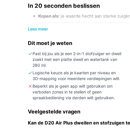
In 20 seconden beslissen
Kopen als:
je waarde hecht aan sterke zuigkr
een grote stofzak (4 L) en lange batterijduu
Lees meer
Niet kopen als:
je stille werking nodig hebt
als je absoluut een fysieke afstandsbedieni
Dit moet je weten
afstandsbediening).
Belangrijkste check:
controleer of de batte
Past bij jou als je een 2-in-1 stofzuiger en dweil
zoekt met een platte dweil en watertank van
lediging met 4 L stofzak aansluiten bij de gr
280 ml.
onderhoudsvoorkeuren.
Logische keuze als je kaarten per niveau en
3D-mapping voor meerdere verdiepingen wilt.
Wat je in de praktijk merkt
Beperkt als je geen app wilt gebruiken om
In huis betekent dit model minder vaak handmatig
verboden zones in te stellen of geen
automatische lediging. De hoge zuigkracht is bedo
spraakbediening via derden wilt gebruiken.
de dweilfunctie voegt nat reinigen toe waarna de
Veelgestelde vragen
bediening en kaartfunctionaliteit kun je ruimten o
afstandsbediening. Houd rekening met het geluids
Kan de D20 Air Plus dweilen en stofzuigen te
ongeveer 4,5 uur tussen sessies.