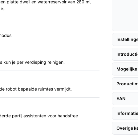
een platte dweil en waterreservoir van 280 ml,
is.
 dagelijks gebruik.
enlopend vuil op te pakken, wat handig is bij
gmodus.
Instelling
der vaak handmatig legen, wat tijd bespaart
Introduct
kun je per verdieping reinigen.
en verboden zones instellen zonder fysieke
Mogelijke 
vereenvoudigt.
Productin
 de robot bepaalde ruimtes vermijdt.
nsen met huisdieren die veel haren
EAN
n app-bediening en kaartnavigatie over
Informatie
derde partij assistenten voor handsfree
Overige 
t opgegeven geluidsniveau van 76 dB. Als je