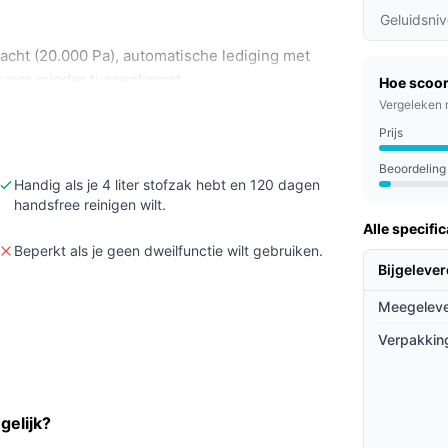
Geluidsni
acht (20.000 Pa), automatische lediging met
r voor minder tussenkomst.
Hoe scoor
Vergeleken 
 — het opgegeven geluidsniveau is 76 dB — of
ng wilt (er is geen meegeleverde
Prijs
Beoordeling
rijduur van 125 minuten en de automatische
Handig als je 4 liter stofzak hebt en 120 dagen
handsfree reinigen wilt.
ootte van je woning en je
Alle specific
Beperkt als je geen dweilfunctie wilt gebruiken.
Bijgeleve
Meegeleve
 legen dankzij de grote stofzak en
eld om zowel grof als fijn vuil aan te pakken;
Verpakkin
 robot weer zelfstandig verder kan. Met app-
f verboden zones instellen; er is geen fysieke
niveau tijdens gebruik en met de laadtijd van
gelijk?