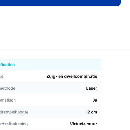
ficaties
ie
Zuig- en dweilcombinatie​
emethode
Laser
omatisch
Ja
 drempelhoogte
2 cm
edsafbakening
Virtuele muur