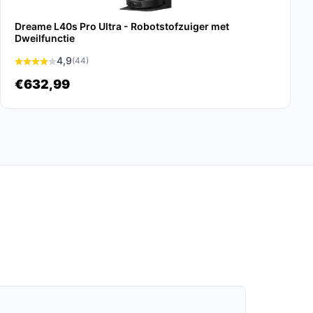
Dreame L40s Pro Ultra - Robotstofzuiger met
Dweilfunctie
4,9
(44)
€632,99