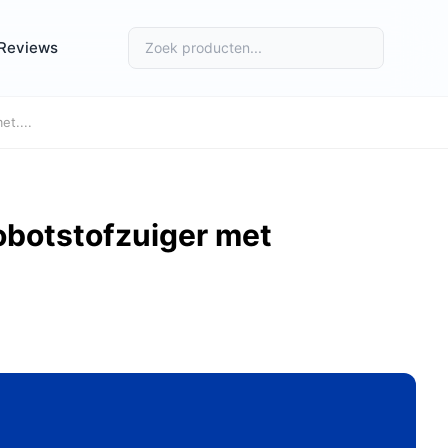
Reviews
t....
obotstofzuiger met