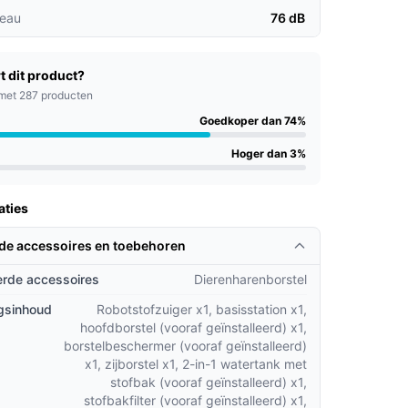
veau
76 dB
t dit product?
met 287 producten
Goedkoper dan 74%
Hoger dan 3%
aties
rde accessoires en toebehoren
rde accessoires
Dierenharenborstel
gsinhoud
Robotstofzuiger x1, basisstation x1,
hoofdborstel (vooraf geïnstalleerd) x1,
borstelbeschermer (vooraf geïnstalleerd)
x1, zijborstel x1, 2-in-1 watertank met
stofbak (vooraf geïnstalleerd) x1,
stofbakfilter (vooraf geïnstalleerd) x1,