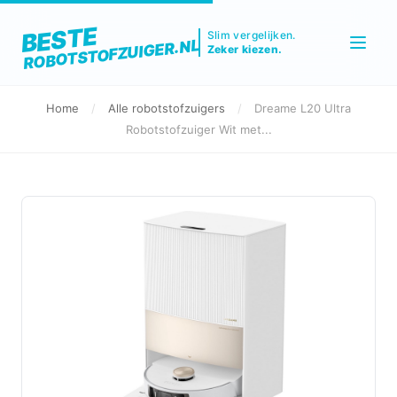
BESTE
Slim vergelijken.
ROBOTSTOFZUIGER.NL
Zeker kiezen.
Home
/
Alle robotstofzuigers
/
Dreame L20 Ultra
Robotstofzuiger Wit met...