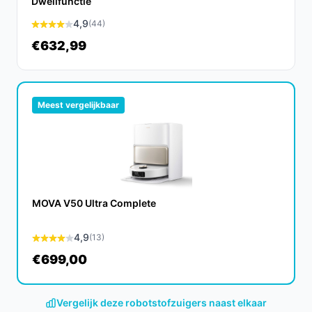
Dweilfunctie
en gebruiksvriendelijke robotstofzuiger. Met zijn
4,9
(44)
krachtige zuigkracht en geavanceerde functies maakt
€632,99
deze robot het schoonmaken van je huis eenvoudiger
dan ooit.
CTA:
Vergelijk prijzen en specificaties op
Meest vergelijkbaar
besterobotstofzuiger.nl en kies bewust wat past bij jouw
situatie.
MOVA V50 Ultra Complete
4,9
(13)
€699,00
Vergelijk deze robotstofzuigers naast elkaar