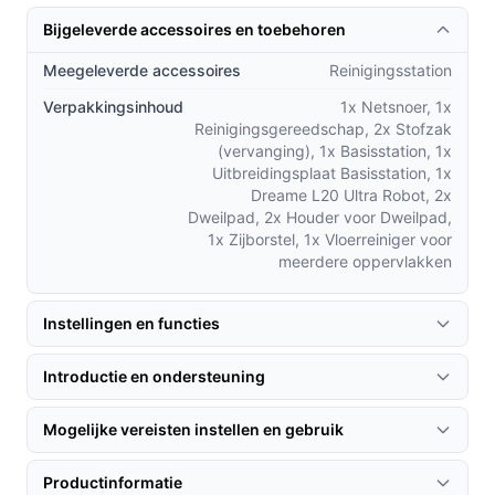
robot te laten navigeren op de meest efficiënte manier.
Bijgeleverde accessoires en toebehoren
Vergeet ook niet om de dweilpads regelmatig te
controleren voor optimale reinigingsresultaten.
Meegeleverde accessoires
Reinigingsstation
Specificaties in mensentaal
Verpakkingsinhoud
1x Netsnoer, 1x
Reinigingsgereedschap, 2x Stofzak
Merk:
Dreame
(vervanging), 1x Basisstation, 1x
Uitbreidingsplaat Basisstation, 1x
Model:
L20 Ultra
Dreame L20 Ultra Robot, 2x
Zuigkracht:
7.000 Pa
Dweilpad, 2x Houder voor Dweilpad,
1x Zijborstel, 1x Vloerreiniger voor
Automatisch basisstation:
Ja
meerdere oppervlakken
Verlengde dweilpads:
Ja
Kleur:
Wit
Instellingen en functies
Geluidsniveau:
63 dB
Stofzak:
Zakloos
Introductie en ondersteuning
Capaciteit verzamelreservoir:
3,20 l
HEPA-filter:
Ja
Mogelijke vereisten instellen en gebruik
Batterijduur:
Tot 180 minuten
Productinformatie
Oplaadtijd:
0 minuten