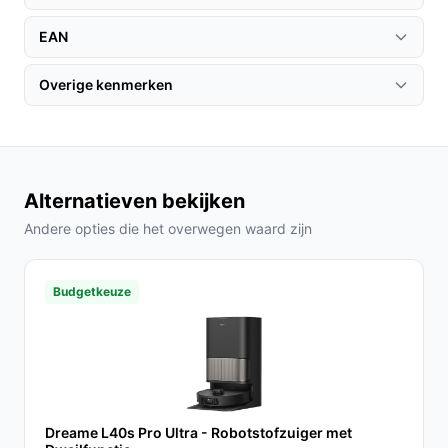
Accu technologie:
Li-Ion
EAN
Vorm:
Rond
Overige kenmerken
Veelgestelde vragen
Wat is de batterijduur van de Dreame L20 Ultra?
De batterij gaat tot wel 180 minuten mee, waardoor je
voldoende tijd hebt om je hele woning grondig te
Alternatieven bekijken
reinigen.
Andere opties die het overwegen waard zijn
Hoe werkt het automatische basisstation?
Het basisstation leegt automatisch het stofreservoir,
Budgetkeuze
reinigt en droogt de dweilpads, en vult het water bij,
zodat je robot stofzuiger altijd klaar is voor gebruik.
Conclusie
De Dreame L20 Ultra is een uitstekende keuze voor
Dreame L40s Pro Ultra - Robotstofzuiger met
iedereen die op zoek is naar een efficiënte, intelligente