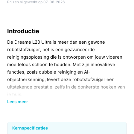
Prijzen bijgewerkt op 07-08-2026
Introductie
De Dreame L20 Ultra is meer dan een gewone
robotstofzuiger; het is een geavanceerde
reinigingsoplossing die is ontworpen om jouw vloeren
moeiteloos schoon te houden. Met zijn innovatieve
functies, zoals dubbele reiniging en AI-
objectherkenning, levert deze robotstofzuiger een
uitstekende prestatie, zelfs in de donkerste hoeken van
je huis.
Lees meer
Belangrijkste voordelen
Met de L20 Ultra ben je verzekerd van een grondige
reiniging dankzij de krachtige zuigkracht van 7.000 Pa.
Kernspecificaties
Het automatische basisstation zorgt voor een