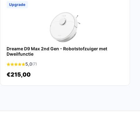
Upgrade
Dreame D9 Max 2nd Gen - Robotstofzuiger met
Dweilfunctie
5,0
(7)
€215,00