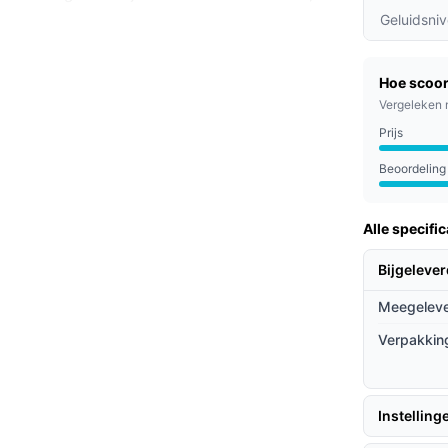
Geluidsni
allergieën; het filter vangt tot 99,5% van de
Hoe scoor
rmee kun je de stofzuiger eenvoudig
Vergeleken 
t.
Prijs
Beoordeling
n, huisdiereigenaren en iedereen die waarde
oeite. Of je nu een drukke professional bent
Alle specific
st in elke levensstijl.
Bijgeleve
ieven
Meegeleve
van andere robotstofzuigers?
Verpakkin
t veel concurrenten, kan deze stofzuiger
vermijden.
Instelling
het mogelijk om de stofzuiger te laten draaien
s.