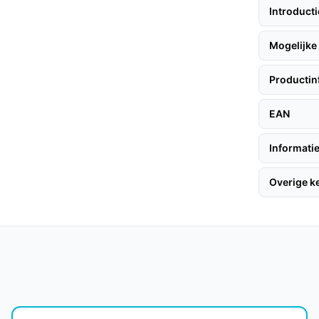
Introduct
an 100 minuten kun je grotere ruimtes
Mogelijke 
Productin
 deze tips:
EAN
eze op het laadstation.
Informatie
 te verbinden met je Wi-Fi netwerk.
Overige 
t het stofzuigen!
ekent minder frequent legen, wat tijd
e snel weer kunt genieten van een schone