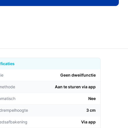
ficaties
ie
Geen dweilfunctie
emethode
Aan te sturen via app
omatisch
Nee
 drempelhoogte
3 cm
edsafbakening
Via app