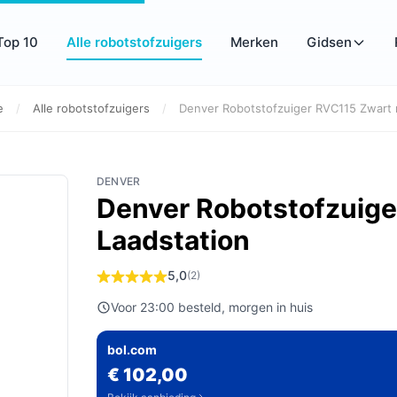
Top 10
Alle robotstofzuigers
Merken
Gidsen
e
/
Alle robotstofzuigers
/
Denver Robotstofzuiger RVC115 Zwart 
DENVER
Denver Robotstofzuige
Laadstation
5,0
(2)
Voor 23:00 besteld, morgen in huis
bol.com
€ 102,00