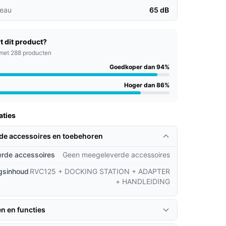
veau
65 dB
t dit product?
met 288 producten
Goedkoper dan 94%
Hoger dan 86%
aties
rde accessoires en toebehoren
rde accessoires
Geen meegeleverde accessoires
gsinhoud
RVC125 + DOCKING STATION + ADAPTER
+ HANDLEIDING
en en functies