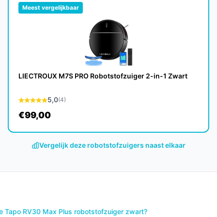
Meest vergelijkbaar
n, maar met goed onderhoud en regelmatig
LIECTROUX M7S PRO Robotstofzuiger 2-in-1 Zwart
 is deze robotstofzuiger uitermate geschikt
5,0
(4)
€99,00
e modellen?
omatische navigatie en een stille werking,
Vergelijk deze robotstofzuigers naast elkaar
fzuigers op de markt.
ende keuze voor iedereen die op zoek is naar
e maken. Met zijn krachtige prestaties,
 de Tapo RV30 Max Plus robotstofzuiger zwart?