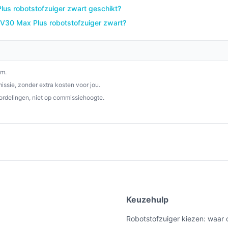
isdierharen, is deze robotstofzuiger een
us robotstofzuiger zwart geschikt?
 RV30 Max Plus robotstofzuiger zwart?
p besterobotstofzuiger.nl. Kies bewust wat
om.
ssie, zonder extra kosten voor jou.
ordelingen, niet op commissiehoogte.
e
Keuzehulp
Robotstofzuiger kiezen: waar 