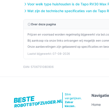
gebruiksvriendelijke app en geschiktheid voor hu
Voor welk type huishouden is de Tapo RV30 Max Pl
waardevolle aanvulling voor elk huishouden.
Wat zijn de technische specificaties van de Tapo
Ontdek alle specificaties en vergelijk prijzen o
perfect past bij jouw behoeften!
Over deze pagina
Prijzen en voorraad worden regelmatig bijgewerkt via bol.c
Bij aankoop via onze links ontvangen wij mogelijk een commi
Onze aanbevelingen zijn gebaseerd op specificaties en beo
Laatst bijgewerkt: 07-08-2026
EAN: 5706751080906
Slim
Navigati
BESTE
vergelijken.
ROBOTSTOFZUIGER.NL
Zeker
Home
kiezen.