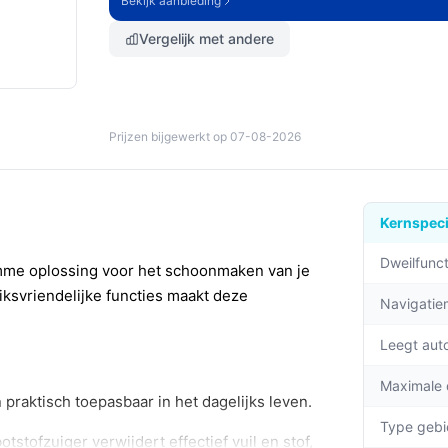
Bekijk aanbieding
Vergelijk met andere
Prijzen bijgewerkt op 07-08-2026
Kernspeci
Dweilfunct
mme oplossing voor het schoonmaken van je
ksvriendelijke functies maakt deze
Navigati
Leegt aut
Maximale
 praktisch toepasbaar in het dagelijks leven.
Type gebi
tstofzuiger verwijdert effectief vuil en stof,