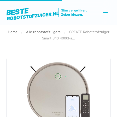
BESTE
Slim vergelijken.
ROBOTSTOFZUIGER.NL
Zeker kiezen.
Home
/
Alle robotstofzuigers
/
CREATE Robotstofzuiger
Smart S40 4000Pa...