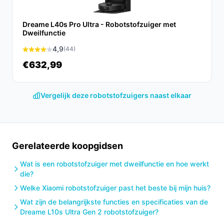
stofzuigen maakt de CREATE S40 uniek ten opzichte
van andere modellen in dezelfde prijsklasse.
Dreame L40s Pro Ultra - Robotstofzuiger met
Dweilfunctie
Conclusie
4,9
(44)
€632,99
De CREATE Robotstofzuiger Smart S40 is een
uitstekende keuze voor iedereen die op zoek is naar
een efficiënte en gebruiksvriendelijke
Vergelijk deze robotstofzuigers naast elkaar
schoonmaakoplossing. Met zijn krachtige zuigkracht,
lange batterijduur en slimme technologie maakt hij het
dagelijks schoonmaken een stuk eenvoudiger.
Gerelateerde koopgidsen
Ontdek alle specificaties en vergelijk prijzen op
besterobotstofzuiger.nl. Kies bewust wat perfect past
Wat is een robotstofzuiger met dweilfunctie en hoe werkt
bij jouw behoeften!
die?
Welke Xiaomi robotstofzuiger past het beste bij mijn huis?
Wat zijn de belangrijkste functies en specificaties van de
Dreame L10s Ultra Gen 2 robotstofzuiger?