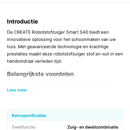
Introductie
De CREATE Robotstofzuiger Smart S40 biedt een
innovatieve oplossing voor het schoonmaken van uw
huis. Met geavanceerde technologie en krachtige
prestaties maakt deze robotstofzuiger stof en vuil in een
handomdraai verleden tijd.
Belangrijkste voordelen
Deze robotstofzuiger brengt een scala aan voordelen
Lees meer
met zich mee die het schoonmaken makkelijker en
efficiënter maken.
Indrukwekkende zuigkracht van 4000 Pa:
Deze
Kernspecificaties
krachtige motor zorgt ervoor dat zelfs de kleinste
stofdeeltjes worden opgezogen, waardoor uw
Dweilfunctie
Zuig- en dweilcombinatie​