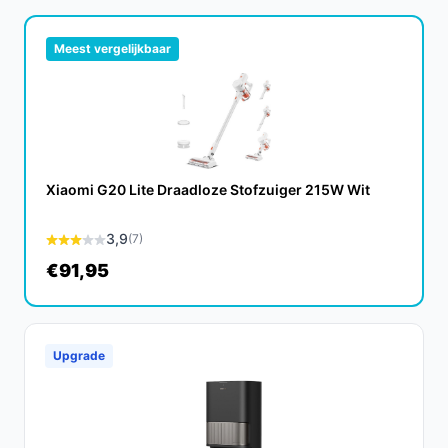
Dit zorgt ervoor dat u minder vaak het reservoir
hoeft te legen, ideaal voor grotere ruimtes.
Meest vergelijkbaar
Veelgestelde vragen
Hoe lang gaat dit product mee?
De CREATE Robotstofzuiger is ontworpen voor
langdurig gebruik. Met een goede onderhoudsregime
Xiaomi G20 Lite Draadloze Stofzuiger 215W Wit
kunt u rekenen op een levensduur van meerdere jaren.
3,9
(7)
Is dit geschikt voor een huis met huisdieren?
€91,95
Ja, de krachtige zuigkracht en HEPA-filter maken deze
stofzuiger perfect voor huishoudens met huisdieren.
Het verwijdert effectief haren en allergenen.
Upgrade
Wat zijn de belangrijkste verschillen met andere
robotstofzuigers?
De combinatie van een krachtige motor, lange
batterijduur, en de mogelijkheid om te dweilen en