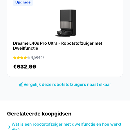
De CleanDays D2-007 Robotstofzuiger met dweilfunctie
Upgrade
is een uitstekende keuze voor iedereen die op zoek is
naar een efficiënte, stille en gebruiksvriendelijke
oplossing voor hun schoonmaakbehoeften. Met zijn
krachtige prestaties en slimme functies, haal je het
meeste uit je schoonmaakroutine.
Dreame L40s Pro Ultra - Robotstofzuiger met
Dweilfunctie
Ontdek alle specificaties en vergelijk prijzen op
4,9
(44)
besterobotstofzuiger.nl. Kies bewust wat perfect past
bij jouw behoeften!
€632,99
Vergelijk deze robotstofzuigers naast elkaar
Gerelateerde koopgidsen
Wat is een robotstofzuiger met dweilfunctie en hoe werkt
die?