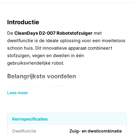
Introductie
De
CleanDays D2-007 Robotstofzuiger
met
dweilfunctie is de ideale oplossing voor een moeiteloos
schoon huis. Dit innovatieve apparaat combineert
stofzuigen, vegen en dweilen in één
gebruiksvriendelijke robot.
Belangrijkste voordelen
Met de CleanDays D2-007 geniet je van een aantal
Lees meer
indrukwekkende voordelen die het schoonmaken
eenvoudiger maken:
3-in-1 functionaliteit:
Dit apparaat stofzuigt, veegt
Kernspecificaties
en dweilt tegelijkertijd, waardoor je tijd en moeite
bespaart.
Dweilfunctie
Zuig- en dweilcombinatie​