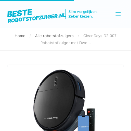
BESTE
Slim vergelijken.
ROBOTSTOFZUIGER.NL
Zeker kiezen.
Home
/
Alle robotstofzuigers
/
CleanDays D2 007
Robotstofzuiger met Dwe...