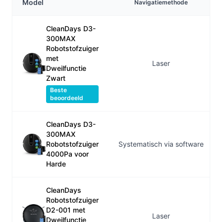
Model
Navigatiemethode
CleanDays D3-
300MAX
Robotstofzuiger
met
Laser
Dweilfunctie
Zwart
Beste
beoordeeld
CleanDays D3-
300MAX
Robotstofzuiger
Systematisch via software
4000Pa voor
Harde
CleanDays
Robotstofzuiger
D2-001 met
Laser
Dweilfunctie