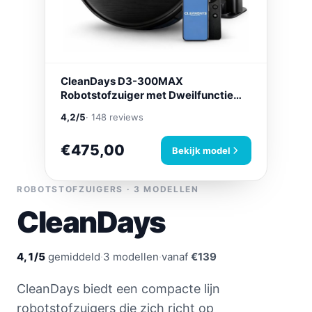
CleanDays D3-300MAX
Robotstofzuiger met Dweilfunctie
Zwart
4,2/5
· 148 reviews
€475,00
Bekijk model
ROBOTSTOFZUIGERS · 3 MODELLEN
CleanDays
4,1/5
gemiddeld
·
3 modellen
·
vanaf
€139
CleanDays biedt een compacte lijn
robotstofzuigers die zich richt op