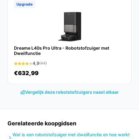
Upgrade
combinatie van functionaliteit, gebruiksgemak en
waarde. Of je nu huisdieren hebt of gewoon een druk
leven leidt, deze robotstofzuiger maakt je leven een
stuk eenvoudiger.
Ontdek alle specificaties en vergelijk prijzen op
besterobotstofzuiger.nl. Kies bewust wat perfect past
Dreame L40s Pro Ultra - Robotstofzuiger met
Dweilfunctie
bij jouw behoeften!
4,9
(44)
€632,99
Vergelijk deze robotstofzuigers naast elkaar
Gerelateerde koopgidsen
Wat is een robotstofzuiger met dweilfunctie en hoe werkt