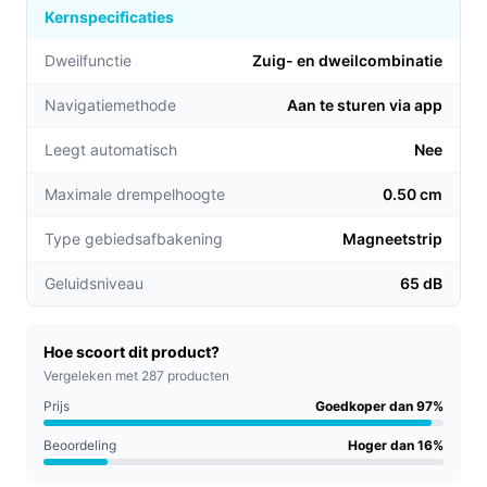
Kernspecificaties
vaak te legen, wat tijd bespaart tijdens je drukke
dagen.
Dweilfunctie
Zuig- en dweilcombinatie​
Efficiënte harenverwijdering:
Dankzij de krachtige
Navigatiemethode
Aan te sturen via app
zuigkracht van 2000 Pa en dubbele zijborstels zijn
zelfs huisdierharen snel en eenvoudig te
Leegt automatisch
Nee
verwijderen.
Langdurige batterijduur:
Met een batterijduur van
Maximale drempelhoogte
0.50 cm
110 minuten kan de E5 grotere ruimtes in één keer
Type gebiedsafbakening
Magneetstrip
reinigen zonder tussentijds opladen.
Geluidsniveau
65 dB
Voor welke doelgroep?
De Xiaomi Robot Vacuum E5 is perfect voor drukke
huishoudens, vooral die met huisdieren. Het is ook een
Hoe scoort dit product?
ideale keuze voor mensen die waarde hechten aan een
Vergeleken met 287 producten
schoon huis zonder veel inspanning.
Prijs
Goedkoper dan 97%
Beoordeling
Hoger dan 16%
Praktische voordelen t.o.v. alternatieven