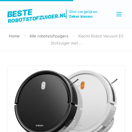
BESTE
Slim vergelijken.
ROBOTSTOFZUIGER.NL
Zeker kiezen.
Home
/
Alle robotstofzuigers
/
Xiaomi Robot Vacuum E5
Stofzuiger met...