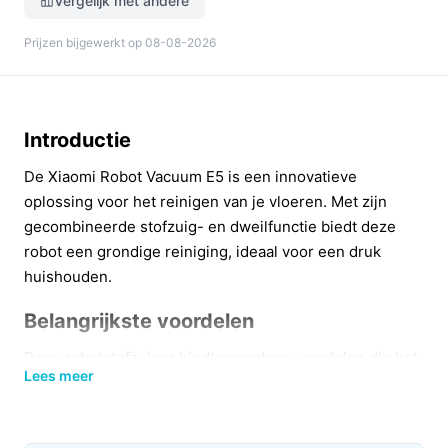
Vergelijk met andere
Prijzen bijgewerkt op 08-08-2026
Introductie
De Xiaomi Robot Vacuum E5 is een innovatieve
oplossing voor het reinigen van je vloeren. Met zijn
gecombineerde stofzuig- en dweilfunctie biedt deze
robot een grondige reiniging, ideaal voor een druk
huishouden.
Belangrijkste voordelen
Deze robotstofzuiger biedt meerdere voordelen die het
Lees meer
huishouden een stuk gemakkelijker maken.
Grote stofopvangcapaciteit:
Met een
verzamelreservoir van 0,40 liter hoef je minder