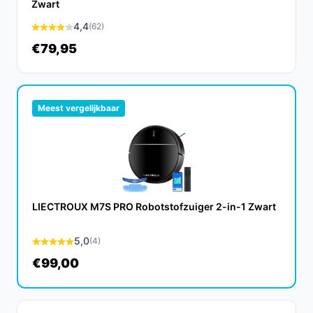
Zwart
De verwachte levensduur van de Xiaomi Robot Vacuum
4,4
(62)
E5 is gemiddeld 3 tot 5 jaar, afhankelijk van het gebruik
€79,95
en onderhoud.
Is dit geschikt voor huishoudens met huisdieren?
Ja, de E5 is speciaal ontworpen om huisdierharen
Meest vergelijkbaar
effectief te verwijderen, waardoor het een uitstekende
keuze is voor huisdierenbezitters.
Wat zijn de belangrijkste verschillen met andere
modellen?
De E5 onderscheidt zich door zijn gecombineerde
LIECTROUX M7S PRO Robotstofzuiger 2-in-1 Zwart
stofzuig- en dweilfunctie, krachtige zuigkracht en
gebruiksgemak, wat het tot een veelzijdige keuze
5,0
(4)
maakt.
€99,00
Conclusie
De Xiaomi Robot Vacuum E5 biedt een uitstekende