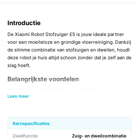
Introductie
De Xiaomi Robot Stofzuiger E5 is jouw ideale partner
voor een moeiteloze en grondige vloerreiniging. Dankzij
de slimme combinatie van stofzuigen en dweilen, houdt
deze robot je huis altijd schoon zonder dat je zelf aan de
slag hoeft.
Belangrijkste voordelen
Met de Xiaomi Robot Stofzuiger E5 profiteer je van
Lees meer
talrijke praktische voordelen die het schoonmaken een
stuk eenvoudiger maken.
Efficiënte reiniging:
Met een krachtige zuigkracht
Kernspecificaties
van 2000 Pa verwijdert deze robot zelfs de
moeilijkste huisdierharen en fijn stof moeiteloos.
Dweilfunctie
Zuig- en dweilcombinatie​