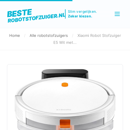
BESTE
Slim vergelijken.
ROBOTSTOFZUIGER.NL
Zeker kiezen.
Home
/
Alle robotstofzuigers
/
Xiaomi Robot Stofzuiger
E5 Wit met...