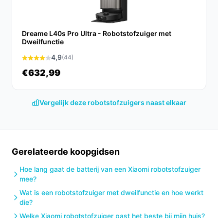
elk huishouden.
Ontdek alle specificaties en vergelijk prijzen op
Dreame L40s Pro Ultra - Robotstofzuiger met
besterobotstofzuiger.nl. Kies bewust wat perfect past
Dweilfunctie
bij jouw behoeften!
4,9
(44)
€632,99
Vergelijk deze robotstofzuigers naast elkaar
Gerelateerde koopgidsen
Hoe lang gaat de batterij van een Xiaomi robotstofzuiger
mee?
Wat is een robotstofzuiger met dweilfunctie en hoe werkt
die?
Welke Xiaomi robotstofzuiger past het beste bij mijn huis?