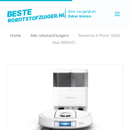
BESTE
Slim vergelijken.
ROBOTSTOFZUIGER.NL
Zeker kiezen.
Home
/
Alle robotstofzuigers
/
Rowenta X Plorer S580
Max RR9547...