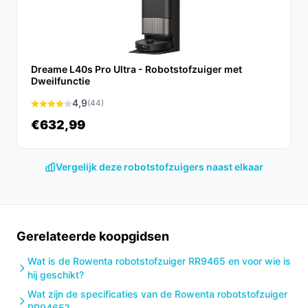
vergelijking met veel concurrenten die deze functies
niet bieden.
Conclusie
Dreame L40s Pro Ultra - Robotstofzuiger met
Samenvattend biedt de Rowenta X-Plorer S580 Max een
Dweilfunctie
complete oplossing voor het schoonmaken van je huis.
4,9
(44)
Met zijn krachtige technologie en gebruiksvriendelijke
€632,99
functies, is dit de robotstofzuiger die je leven
gemakkelijker maakt. Ervaar de voordelen zelf en
ontdek wat deze slimme stofzuiger voor jouw
Vergelijk deze robotstofzuigers naast elkaar
huishouden kan betekenen.
Ontdek alle specificaties en vergelijk prijzen op
besterobotstofzuiger.nl. Kies bewust wat perfect past
Gerelateerde koopgidsen
bij jouw behoeften!
Wat is de Rowenta robotstofzuiger RR9465 en voor wie is
hij geschikt?
Wat zijn de specificaties van de Rowenta robotstofzuiger
RR9465?