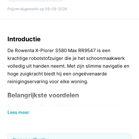
Prijzen bijgewerkt op 08-08-2026
Introductie
De Rowenta X-Plorer S580 Max RR9547 is een
krachtige robotstofzuiger die je het schoonmaakwerk
volledig uit handen neemt. Met zijn slimme navigatie en
hoge zuigkracht biedt hij een ongeëvenaarde
reinigingservaring voor elke woning.
Belangrijkste voordelen
De Rowenta X-Plorer S580 Max is ontworpen met
Lees meer
verschillende praktische voordelen die je dagelijks
leven aanzienlijk vergemakkelijken:
Hoge zuigkracht van 10.000 Pa:
Verwijdert