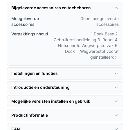
Wat maakt de Roborock Saros 10 uniek ten opzichte van
Bijgeleverde accessoires en toebehoren
andere robotstofzuigers?
Meegeleverde
Geen meegeleverde
De VibraRise® 4.0-moptechnologie zorgt voor een
accessoires
accessoires
grondige dweilbeurt, iets wat veel concurrenten
Verpakkingsinhoud
1.Dock Base 2.
niet bieden.
Gebruikershandleiding 3. Robot 4.
Netsnoer 5. Wegwerpstofzak 6.
Het Dual Anti-Tangle System voorkomt vastlopen
Dock （Wegwerpstof vooraf
in tapijten of snoeren, wat de gebruikservaring
geïnstalleerd）
verbetert.
Met een batterijduur van 180 minuten heb je
Instellingen en functies
voldoende tijd om zelfs grotere ruimtes volledig
schoon te maken zonder tussentijds opladen.
Introductie en ondersteuning
Gebruik & praktische tips
Mogelijke vereisten instellen en gebruik
Voor de beste resultaten met de Roborock Saros 10,
volgen hier enkele tips:
Productinformatie
Installatie & setup
EAN