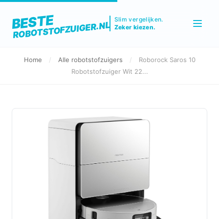
BESTE
Slim vergelijken.
ROBOTSTOFZUIGER.NL
Zeker kiezen.
Home
/
Alle robotstofzuigers
/
Roborock Saros 10
Robotstofzuiger Wit 22...