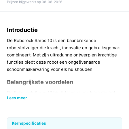
Prijzen bijgewerkt op 08-08-2026
Introductie
De Roborock Saros 10 is een baanbrekende
robotstofzuiger die kracht, innovatie en gebruiksgemak
combineert. Met zijn ultradunne ontwerp en krachtige
functies biedt deze robot een ongeëvenaarde
schoonmaakervaring voor elk huishouden.
Belangrijkste voordelen
De Roborock Saros 10 biedt tal van voordelen die het
Lees meer
schoonmaken gemakkelijker en efficiënter maken:
Met een indrukwekkende zuigkracht van 22.000 Pa
verwijdert deze robot moeiteloos stof en vuil van
Kernspecificaties
verschillende oppervlakken.