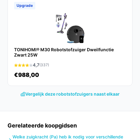
Conclusie
Upgrade
De Roborock Saros 10 is een uitstekende keuze voor
iedereen die een effectieve en slimme oplossing zoekt
voor het schoonmaken van hun huis. Met zijn krachtige
functies en gebruiksvriendelijke ontwerp, is het een
betrouwbare partner in het huishouden.
TONIHOMI® M30 Robotstofzuiger Dweilfunctie
Zwart 25W
Ontdek alle specificaties en vergelijk prijzen op
besterobotstofzuiger.nl. Kies bewust wat perfect past
4,7
(337)
bij jouw behoeften!
€988,00
Vergelijk deze robotstofzuigers naast elkaar
Gerelateerde koopgidsen
Welke zuigkracht (Pa) heb ik nodig voor verschillende