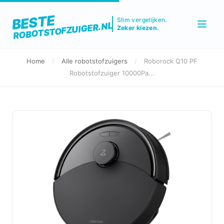
BESTE
Slim vergelijken.
ROBOTSTOFZUIGER.NL
Zeker kiezen.
Home
/
Alle robotstofzuigers
/
Roborock Q10 PF
Robotstofzuiger 10000Pa...