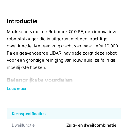
Introductie
Maak kennis met de Roborock Q10 PF, een innovatieve
robotstofzuiger die is uitgerust met een krachtige
dweilfunctie. Met een zuigkracht van maar liefst 10.000
Pa en geavanceerde LiDAR-navigatie zorgt deze robot
voor een grondige reiniging van jouw huis, zelfs in de
moeilijkste hoeken.
Belangrijkste voordelen
Lees meer
De Roborock Q10 PF biedt diverse voordelen die het
schoonmaken eenvoudiger en effectiever maken:
Krachtige zuigkracht:
De HyperForce zuigkracht
Kernspecificaties
van 10.000 Pa verwijdert moeiteloos vuil, haren en
stof uit alle soorten vloeren.
Dweilfunctie
Zuig- en dweilcombinatie​