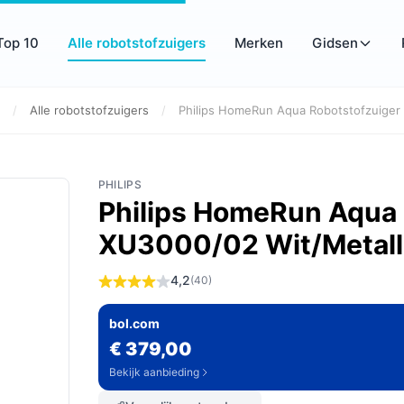
Top 10
Alle robotstofzuigers
Merken
Gidsen
/
Alle robotstofzuigers
/
Philips HomeRun Aqua Robotstofzuiger 
PHILIPS
Philips HomeRun Aqua 
XU3000/02 Wit/Metall
4,2
(40)
bol.com
€ 379,00
Bekijk aanbieding