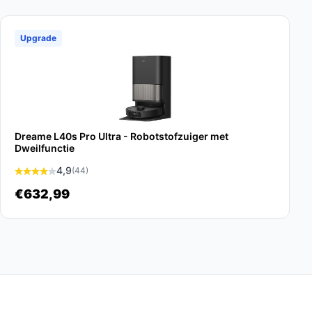
Upgrade
Dreame L40s Pro Ultra - Robotstofzuiger met
Dweilfunctie
4,9
(44)
€632,99