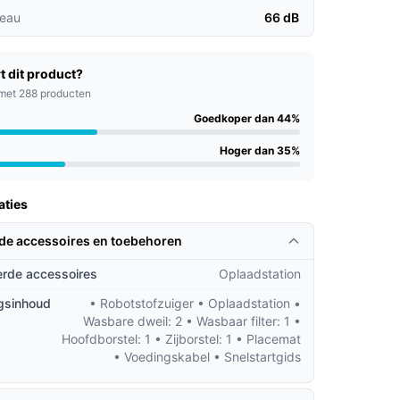
veau
66 dB
t dit product?
met 288 producten
Goedkoper dan 44%
Hoger dan 35%
aties
rde accessoires en toebehoren
rde accessoires
Oplaadstation
gsinhoud
• Robotstofzuiger • Oplaadstation •
Wasbare dweil: 2 • Wasbaar filter: 1 •
Hoofdborstel: 1 • Zijborstel: 1 • Placemat
• Voedingskabel • Snelstartgids