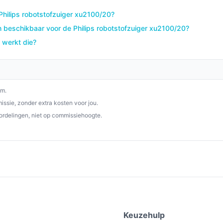
is een veelzijdige en krachtige
uis revolutioneert. Met zijn
 Philips robotstofzuiger xu2100/20?
stofzuigen en dweilen, is deze robot een
 beschikbaar voor de Philips robotstofzuiger xu2100/20?
n kwaliteit waardeert.
 werkt die?
p besterobotstofzuiger.nl. Kies bewust wat
om.
ssie, zonder extra kosten voor jou.
ordelingen, niet op commissiehoogte.
e
Keuzehulp