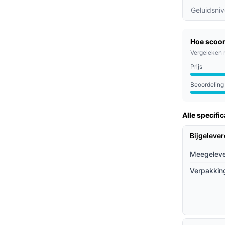
 vuil als fijn stof, wat resulteert in een
Geluidsni
accuduur kan de robot een volledige
Hoe scoor
 opladen.
Vergeleken 
an verschillende vloeroppervlakken aan en
Prijs
 geen enkel hoekje wordt overgeslagen.
Beoordeling
huishoudens, gezinnen met kinderen en
Alle specific
en schone woonomgeving zonder veel moeite.
 waarderen.
Bijgeleve
Meegeleve
ieven
Verpakkin
obotstofzuigers door zijn unieke combinatie
ncurrenten, die ofwel stofzuigen of dweilen,
aat.