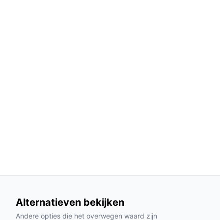
Real-time app-verbinding: Met de gebruiksv
robot eenvoudig bedienen en in real-time v
controle.
Efficiënte schoonmaakcyclus: De robot is on
reiniging, waardoor u tijd bespaart in uw dag
Gebruik & praktische tips
Om het maximale uit uw Philips HomeRun Aqua te 
Installatie & setup
Begin met het downloaden van de Philips HomeRu
robotstofzuiger aan uw WiFi-netwerk te koppelen.
deze volledig opladen voordat u hem in gebruik 
Specificaties in mensentaal
Geluidsniveau van 66 dB: Dit betekent dat de s
Alternatieven bekijken
waardoor hij niet storend is voor uw dagelijks
Andere opties die het overwegen waard zijn