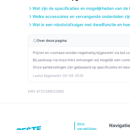
De Philips HomeRun Aqua 3000 Series XU3000/02 
robotstofzuiger die de schoonmaakroutine in uw h
Wat zijn de specificaties en mogelijkheden van de
gebruiksvriendelijke app en dubbele functie van 
Welke accessoires en vervangende onderdelen zijn
uitstekende keuze voor iedereen die efficiëntie e
Wat is een robotstofzuiger met dweilfunctie en hoe
Ontdek alle specificaties en vergelijk prijzen o
Over deze pagina
perfect past bij jouw behoeften!
Prijzen en voorraad worden regelmatig bijgewerkt via bol.c
Bij aankoop via onze links ontvangen wij mogelijk een commi
Onze aanbevelingen zijn gebaseerd op specificaties en beo
Laatst bijgewerkt: 06-08-2026
EAN: 8720389022883
Slim
Navigati
vergelijken.