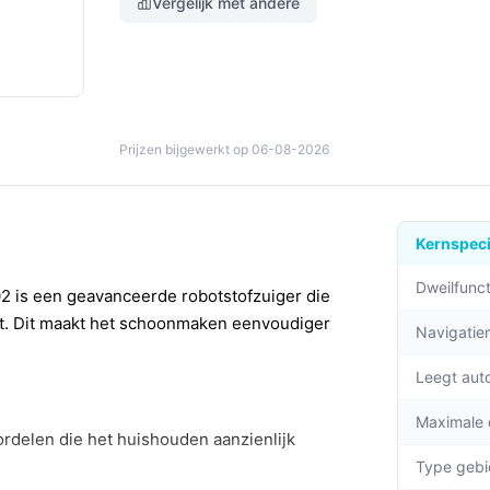
Vergelijk met andere
Prijzen bijgewerkt op 06-08-2026
Kernspeci
Dweilfunct
 is een geavanceerde robotstofzuiger die
at. Dit maakt het schoonmaken eenvoudiger
Navigati
Leegt aut
Maximale
ordelen die het huishouden aanzienlijk
Type gebi