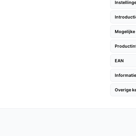
Instelling
riendelijke Philips HomeRun-app kunt u de
olgen, wat zorgt voor een ongeëvenaarde
Introduct
tworpen voor een snellere en efficiëntere
Mogelijke 
elijkse routine.
Productin
halen, volgen hier enkele handige tips:
EAN
Informatie
n-app. Volg de instructies om de
Overige 
 Plaats de robot op de oplaadbasis en laat
neemt.
tofzuiger relatief stil is tijdens het gebruik,
e activiteiten.