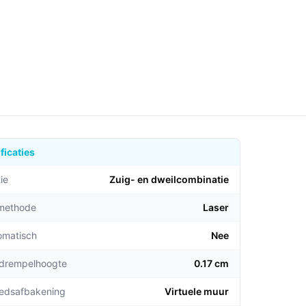
ficaties
ie
Zuig- en dweilcombinatie​
emethode
Laser
omatisch
Nee
 drempelhoogte
0.17 cm
edsafbakening
Virtuele muur