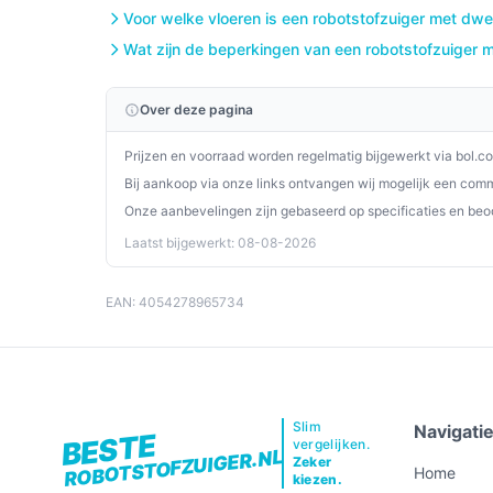
De Kärcher RCV 5 robotstofzuiger biedt een slimm
Voor welke vloeren is een robotstofzuiger met dwei
houden met geavanceerde technologieën en gebru
Wat zijn de beperkingen van een robotstofzuiger m
naar een betrouwbare schoonmaakpartner is de 
Ontdek alle specificaties en vergelijk prijzen o
Over deze pagina
perfect past bij jouw behoeften!
Prijzen en voorraad worden regelmatig bijgewerkt via bol.c
Bij aankoop via onze links ontvangen wij mogelijk een commi
Onze aanbevelingen zijn gebaseerd op specificaties en beo
Laatst bijgewerkt: 08-08-2026
EAN: 4054278965734
Slim
Navigati
BESTE
vergelijken.
ROBOTSTOFZUIGER.NL
Zeker
Home
kiezen.