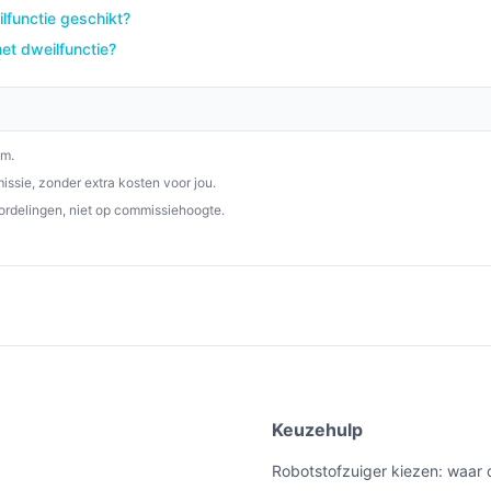
e, efficiënte manier om je huis schoon te
lfunctie geschikt?
iksgemak. Voor iedereen die op zoek is
et dweilfunctie?
RCV 5 een uitstekende keuze.
p besterobotstofzuiger.nl. Kies bewust wat
om.
ssie, zonder extra kosten voor jou.
ordelingen, niet op commissiehoogte.
e
Keuzehulp
Robotstofzuiger kiezen: waar 