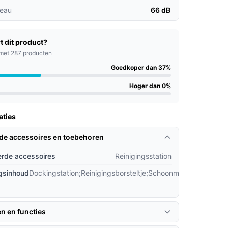
veau
66 dB
t dit product?
met 287 producten
Goedkoper dan 37%
Hoger dan 0%
aties
rde accessoires en toebehoren
rde accessoires
Reinigingsstation
gsinhoud
Dockingstation;Reinigingsborsteltje;Schoonmaakdoekje;Incl
basisst
en en functies