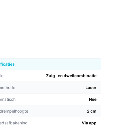
ficaties
ie
Zuig- en dweilcombinatie​
emethode
Laser
omatisch
Nee
 drempelhoogte
2 cm
edsafbakening
Via app