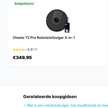
gestoord wordt tijdens het schoonmaken.
Budgetkeuze
Veelgestelde vragen
Hoe lang gaat dit product mee?
Met goed onderhoud en regelmatig gebruik kan 
afhankelijk van de gebruiksomstandigheden.
Chesto T2 Pro Robotstofzuiger 3-in-1
Is dit geschikt voor tapijt en harde vloeren?
4,9
(18)
Ja, de RCV 5 is ontworpen om zowel tapijten als h
€349,95
automatische aanpassingen voor verschillende o
Wat zijn de belangrijkste verschillen met ander
Het belangrijkste verschil is de combinatie van L
voor een meer geavanceerde en complete schoonm
basismodellen.
Gerelateerde koopgidsen
Conclusie
Wat is een robotstofzuiger met dweilfunctie en hoe