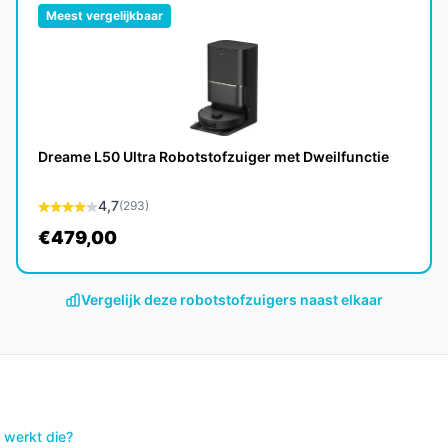
Meest vergelijkbaar
de Kärcher RCV 5 meerdere jaren meegaan,
Dreame L50 Ultra Robotstofzuiger met Dweilfunctie
4,7
(293)
arde vloeren efficiënt te reinigen, met
€479,00
ppervlakken.
e modellen?
Vergelijk deze robotstofzuigers naast elkaar
iDAR-navigatie en een dweilfunctie, wat zorgt
aakervaring in vergelijking met
 werkt die?