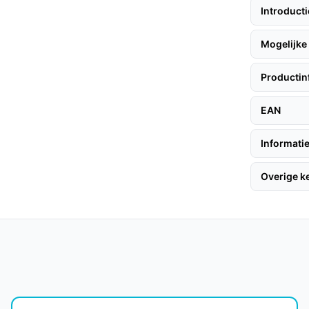
Introduct
van stofzuigen en dweilen bespaart tijd en
paraten.
Mogelijke 
technologie voorkomt dat de robot tegen
oze schoonmaakervaring.
Productin
EAN
lgen hier enkele nuttige tips:
Informatie
nload de app en volg de instructies voor het
Overige 
a de robot is ingesteld, kun je hem
 de robot in één keer een aanzienlijk
 opladen.
t de robot relatief stil werkt, waardoor je niet