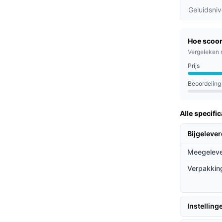
igkracht van 5000 Pa worden zelfs de kleinste
Geluidsni
un je reinigingsschema's instellen en de
Hoe scoor
or drukke huishoudens.
Vergeleken 
eert verschillende ondergronden en past de
Prijs
wel tapijt als harde vloeren.
Beoordeling
innen, werkende professionals en ouderen die
Alle specific
paraat dat het schoonmaken uit handen neemt.
 sterke zuigkracht en de mogelijkheid om
Bijgeleve
Meegeleve
ieven
Verpakkin
 met andere robotstofzuigers?
concurrenten, gebruikt deze robot een
Instelling
 mapping van je huis.