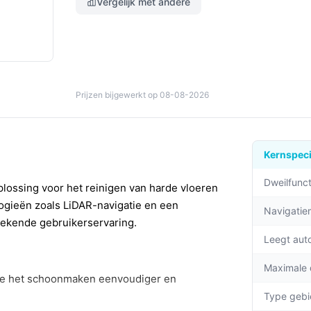
Vergelijk met andere
Prijzen bijgewerkt op 08-08-2026
Kernspeci
Dweilfunct
lossing voor het reinigen van harde vloeren
logieën zoals LiDAR-navigatie en een
Navigati
gekende gebruikerservaring.
Leegt aut
Maximale
die het schoonmaken eenvoudiger en
Type gebi