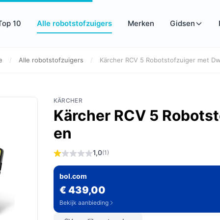
Top 10
Alle robotstofzuigers
Merken
Gidsen
e
/
Alle robotstofzuigers
/
Kärcher RCV 5 Robotstofzuiger met Dwei
KÄRCHER
Kärcher RCV 5 Robotst
en
1,0
(1)
bol.com
€ 439,00
Bekijk aanbieding