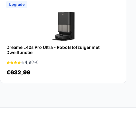
Upgrade
Dreame L40s Pro Ultra - Robotstofzuiger met
Dweilfunctie
4,9
(44)
€632,99