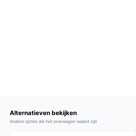
Dweilen en stofzuigen in één:
De combinatie 
levert een grondiger resultaat dan aparte ap
Slimme obstakeldetectie:
De dubbele laser
obstakels botst, wat zorgt voor een zorgel
Gebruik & praktische tips
Om het maximale uit de Kärcher RCV 5 te halen, vo
Installatie & setup
De installatie is eenvoudig: laad de robot op, dow
koppelen van de robot aan je Wi-Fi-netwerk. Zodr
eenvoudig starten en stoppen via je smartphone.
Specificaties in mensentaal
Alternatieven bekijken
Loopduur van 120 minuten:
Dit betekent dat
Andere opties die het overwegen waard zijn
oppervlakte kan reinigen zonder tussentijds
Geluidsniveau van 66 dB:
Dit zorgt ervoor da