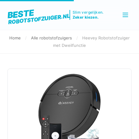
BESTE
Slim vergelijken.
ROBOTSTOFZUIGER.NL
Zeker kiezen.
Home
/
Alle robotstofzuigers
/
Heevey Robotstofzuiger
met Dweilfunctie