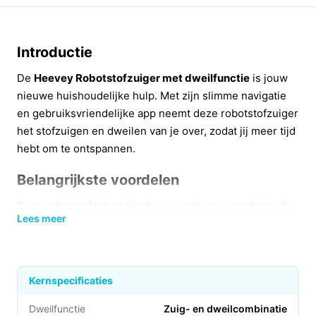
Introductie
De
Heevey Robotstofzuiger met dweilfunctie
is jouw
nieuwe huishoudelijke hulp. Met zijn slimme navigatie
en gebruiksvriendelijke app neemt deze robotstofzuiger
het stofzuigen en dweilen van je over, zodat jij meer tijd
hebt om te ontspannen.
Belangrijkste voordelen
Deze robotstofzuiger biedt een scala aan voordelen die
Lees meer
het schoonmaken een stuk eenvoudiger maken:
Automatische oplading:
Na het schoonmaken rijdt
hij zelfstandig terug naar het oplaadstation.
Kernspecificaties
Geïntegreerde dweilfunctie:
Naast stofzuigen kun
je ook dweilen, wat zorgt voor een grondige
Dweilfunctie
Zuig- en dweilcombinatie​