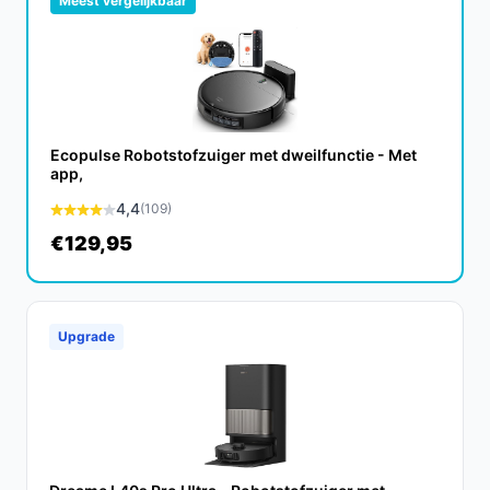
Meest vergelijkbaar
CTA:
Vergelijk prijzen en specificaties op
besterobotstofzuiger.nl en kies bewust wat past bij jouw
situatie.
Ecopulse Robotstofzuiger met dweilfunctie - Met
app,
4,4
(109)
€129,95
Upgrade