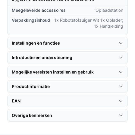
Gebruik de app om schoonmaakroutes aan te
passen aan jouw behoeften.
Meegeleverde accessoires
Oplaadstation
Controleer regelmatig het stofreservoir en het
Verpakkingsinhoud
1x Robotstofzuiger Wit 1x Oplader;
HEPA-filter voor een optimale luchtkwaliteit.
1x Handleiding
Specificaties in mensentaal
Instellingen en functies
Merk:
Heevey
Introductie en ondersteuning
Kleur:
Zwart
Geluidsniveau:
50 dB
Mogelijke vereisten instellen en gebruik
Stofzuigerzak:
Zakloos
Capaciteit verzamelreservoir:
0.60 l
Productinformatie
HEPA-filter:
HEPA 15
Batterijduur:
120 minuten
EAN
Oplaadtijd:
300 minuten
Overige kenmerken
Accu technologie:
Lithium
Zuigkracht:
23 airwatts