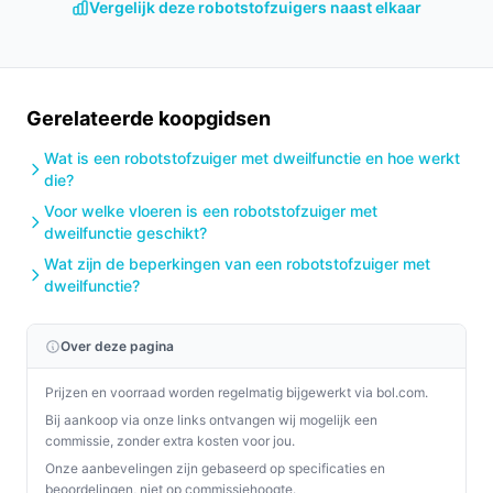
ophoping van vuil, ook al is er een anti-klit ontwerp
Vergelijk deze robotstofzuigers naast elkaar
en zelfreiniging.
Plaats het laad- en reinigingsstation op een plek
met stroomtoevoer (230 V) en voldoende ventilatie
Gerelateerde koopgidsen
voor droogsessies.
Houd rekening met het geluidsniveau (53 dB) bij
Wat is een robotstofzuiger met dweilfunctie en hoe werkt
nachtelijke schoonmaakbeurten of in
die?
geluidsgevoelige ruimtes.
Voor welke vloeren is een robotstofzuiger met
dweilfunctie geschikt?
Installatie & eerste gebruik
Wat zijn de beperkingen van een robotstofzuiger met
Hoofdlijnen: zet het 5‑in‑1 station op een stabiele plek,
dweilfunctie?
sluit op 230 V aan en laad de robot volgens de
handleiding. Verifieer app‑toegang en configureer
Over deze pagina
basisinstellingen voordat je de eerste complete
reinigingsronde start.
Prijzen en voorraad worden regelmatig bijgewerkt via bol.com.
Bij aankoop via onze links ontvangen wij mogelijk een
Concrete checks voor de handleiding/specs:
commissie, zonder extra kosten voor jou.
Onze aanbevelingen zijn gebaseerd op specificaties en
Controleer in de productspecificaties de vereisten
beoordelingen, niet op commissiehoogte.