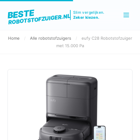
BESTE
Slim vergelijken.
ROBOTSTOFZUIGER.NL
Zeker kiezen.
Home
/
Alle robotstofzuigers
/
eufy C28 Robotstofzuiger
met 15.000 Pa