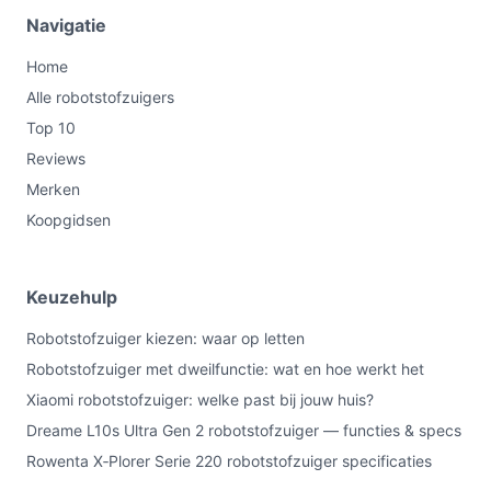
Geen HEPA-filter:
als filterkwaliteit voor allergenen
Navigatie
belangrijk is, heb je hier een duidelijk
Home
aandachtspunt — controleer alternatieven of
Alle robotstofzuigers
aanvullende filters.
Top 10
Geluidsniveau 53 dB:
geeft een indicatie van
Reviews
hoorbaarheid tijdens gebruik; vergelijk met jouw
voorkeur voor stille apparaten.
Merken
Accu: Lithium & Voltage 230 V:
standaard
Koopgidsen
aanduidingen voor voedings- en laadvoorziening;
zoek details over runtime en oplaadtijd in de
volledige specificaties.
Keuzehulp
Bediening:
afstandsbediening en mobiele app
Robotstofzuiger kiezen: waar op letten
aanwezig voor flexibele aansturing.
Robotstofzuiger met dweilfunctie: wat en hoe werkt het
Veelgestelde vragen
Xiaomi robotstofzuiger: welke past bij jouw huis?
Dreame L10s Ultra Gen 2 robotstofzuiger — functies & specs
Is dit geschikt voor thuisgebruik / intensief gebruik /
Rowenta X‑Plorer Serie 220 robotstofzuiger specificaties
dagelijks gebruik?