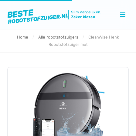
BESTE
Slim vergelijken.
ROBOTSTOFZUIGER.NL
Zeker kiezen.
Home
/
Alle robotstofzuigers
/
CleanWise Henk
Robotstofzuiger met