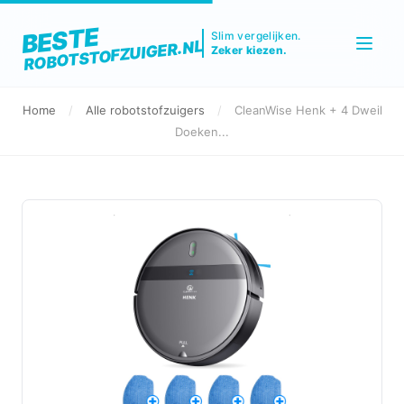
BESTE
Slim vergelijken.
ROBOTSTOFZUIGER.NL
Zeker kiezen.
Home
/
Alle robotstofzuigers
/
CleanWise Henk + 4 Dweil
Doeken...