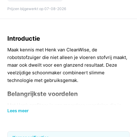
Prijzen bijgewerkt op 07-08-2026
Introductie
Maak kennis met Henk van CleanWise, de
robotstofzuiger die niet alleen je vloeren stofvrij maakt,
maar ook dweilt voor een glanzend resultaat. Deze
veelzijdige schoonmaker combineert slimme
technologie met gebruiksgemak.
Belangrijkste voordelen
Met Henk profiteer je van meerdere voordelen die je
Lees meer
helpen een schone en frisse leefomgeving te creëren.
2-in-1 functionaliteit:
Henk stofzuigt en dweilt in
één beweging, wat tijd bespaart en zorgt voor een