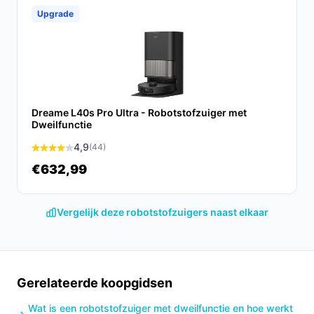
huishouden.
Upgrade
Ontdek alle specificaties en vergelijk prijzen op
besterobotstofzuiger.nl. Kies bewust wat perfect past
bij jouw behoeften!
Dreame L40s Pro Ultra - Robotstofzuiger met
Dweilfunctie
4,9
(44)
€632,99
Vergelijk deze robotstofzuigers naast elkaar
Gerelateerde koopgidsen
Wat is een robotstofzuiger met dweilfunctie en hoe werkt