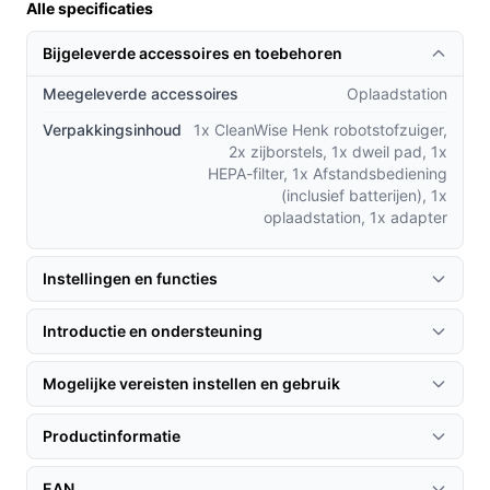
Alle specificaties
robotstofzuigers op de markt:
Bijgeleverde accessoires en toebehoren
Betere dweilprestaties:
In tegenstelling tot veel
concurrenten beschikt Henk over een
Meegeleverde accessoires
Oplaadstation
geïntegreerde dweilfunctie, waardoor je vloeren
Verpakkingsinhoud
1x CleanWise Henk robotstofzuiger,
niet alleen stofvrij, maar ook schoon en fris zijn.
2x zijborstels, 1x dweil pad, 1x
Hoog geluidsniveau:
Met een geluidsniveau van
HEPA-filter, 1x Afstandsbediening
slechts 55 dB werkt Henk stil, ideaal voor gebruik
(inclusief batterijen), 1x
oplaadstation, 1x adapter
tijdens het werken of 's nachts.
Lange batterijduur:
Met een batterijduur van 90
Instellingen en functies
minuten kan Henk een oppervlakte tot 130
vierkante meter reinigen voordat hij weer moet
Introductie en ondersteuning
opladen, wat tijd en energie bespaart.
Gebruik & praktische tips
Mogelijke vereisten instellen en gebruik
Voor een optimaal resultaat met Henk zijn er enkele
Productinformatie
praktische adviezen:
EAN