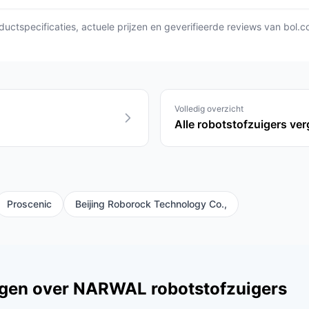
ctspecificaties, actuele prijzen en geverifieerde reviews van bol.c
Volledig overzicht
Alle robotstofzuigers ver
Proscenic
Beijing Roborock Technology Co.,
agen over NARWAL robotstofzuigers