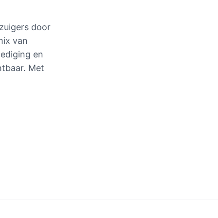
zuigers door
mix van
lediging en
htbaar. Met