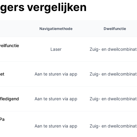
ers vergelijken
Navigatiemethode
Dweilfunctie
eilfunctie
Laser
Zuig- en dweilcombinati
et
Aan te sturen via app
Zuig- en dweilcombinati
fledigend
Aan te sturen via app
Zuig- en dweilcombinati
 Pa
Aan te sturen via app
Zuig- en dweilcombinati