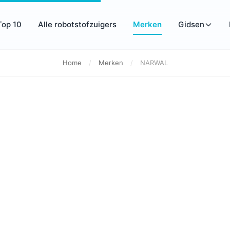
Top 10
Alle robotstofzuigers
Merken
Gidsen
Home
/
Merken
/
NARWAL